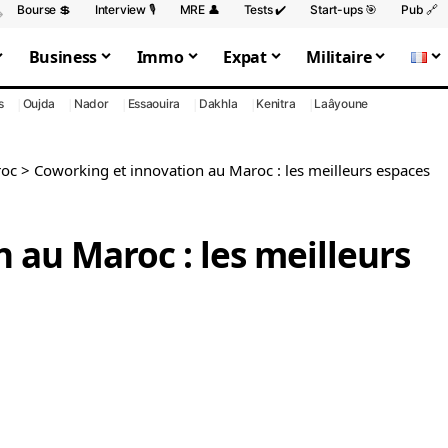
Bourse 💲
Interview 🎙️
MRE 👤
Tests ✔️
Start-ups 🎯
Pub 🔗
Business
Immo
Expat
Militaire
s
Oujda
Nador
Essaouira
Dakhla
Kenitra
Laâyoune
oc
>
Coworking et innovation au Maroc : les meilleurs espaces
 au Maroc : les meilleurs