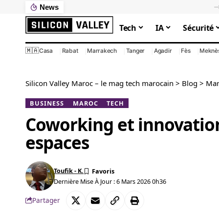
News
Ce que votre PC lent vous coûte vraiment : le calcul que personne ne fait
Tech
IA
Sécurité
🇲🇦
Casa
Rabat
Marrakech
Tanger
Agadir
Fès
Meknè
Silicon Valley Maroc – le mag tech marocain
>
Blog
>
Mar
BUSINESS
MAROC
TECH
Coworking et innovation
espaces
Toufik - K.
Dernière Mise À Jour : 6 Mars 2026 0h36
Partager