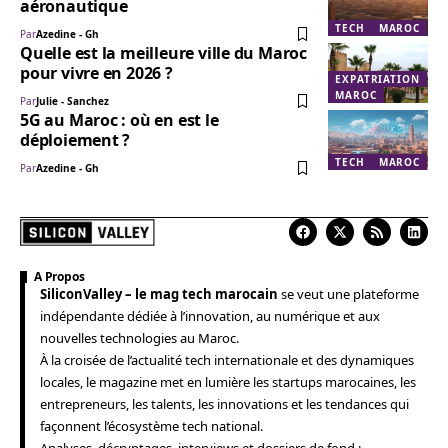
aéronautique
TECH
MAROC
Par
Azedine - Gh
Quelle est la meilleure ville du Maroc
pour vivre en 2026 ?
EXPATRIATION
MAROC
Par
Julie - Sanchez
5G au Maroc : où en est le
déploiement ?
TECH
MAROC
Par
Azedine - Gh
A Propos
SiliconValley – le mag tech marocain
se veut une plateforme
indépendante dédiée à l’innovation, au numérique et aux
nouvelles technologies au Maroc.
À la croisée de l’actualité tech internationale et des dynamiques
locales, le magazine met en lumière les startups marocaines, les
entrepreneurs, les talents, les innovations et les tendances qui
façonnent l’écosystème tech national.
Analyses, décryptages, interviews et dossiers de fond :