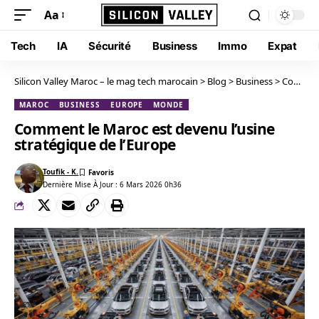
Aa
Tech
IA
Sécurité
Business
Immo
Expat
Silicon Valley Maroc – le mag tech marocain
>
Blog
>
Business
>
Comment le Maroc est devenu l’usine stratégique de l’Europe
MAROC
BUSINESS
EUROPE
MONDE
Comment le Maroc est devenu l’usine
stratégique de l’Europe
Toufik - K.
Dernière Mise À Jour : 6 Mars 2026 0h36