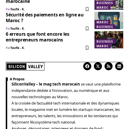
marocaine
BUSINESS
MAROC
Par
Toufik - K.
Sécurité des paiements en ligne au
Maroc ?
MAROC
BUSINESS
Par
Toufik - K.
6 erreurs que font encore les
entrepreneurs marocains
BUSINESS
MAROC
Par
Toufik - K.
A Propos
SiliconValley – le mag tech marocain
se veut une plateforme
indépendante dédiée à l’innovation, au numérique et aux
nouvelles technologies au Maroc.
À la croisée de l’actualité tech internationale et des dynamiques
locales, le magazine met en lumière les startups marocaines, les
entrepreneurs, les talents, les innovations et les tendances qui
façonnent l’écosystème tech national.
Analyses, décryptages, interviews et dossiers de fond :