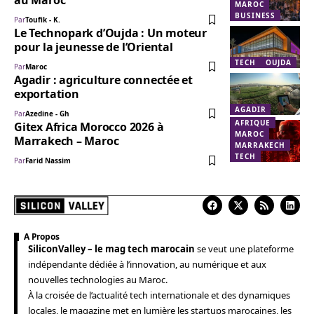
MAROC
BUSINESS
Par
Toufik - K.
Le Technopark d’Oujda : Un moteur
pour la jeunesse de l’Oriental
TECH
OUJDA
Par
Maroc
Agadir : agriculture connectée et
exportation
AGADIR
Par
Azedine - Gh
AFRIQUE
Gitex Africa Morocco 2026 à
MAROC
Marrakech – Maroc
MARRAKECH
TECH
Par
Farid Nassim
A Propos
SiliconValley – le mag tech marocain
se veut une plateforme
indépendante dédiée à l’innovation, au numérique et aux
nouvelles technologies au Maroc.
À la croisée de l’actualité tech internationale et des dynamiques
locales, le magazine met en lumière les startups marocaines, les