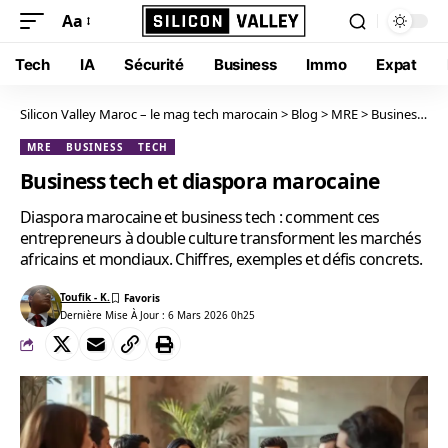
Aa
Tech
IA
Sécurité
Business
Immo
Expat
Silicon Valley Maroc – le mag tech marocain
>
Blog
>
MRE
>
Business tech et diaspora marocaine
MRE
BUSINESS
TECH
Business tech et diaspora marocaine
Diaspora marocaine et business tech : comment ces
entrepreneurs à double culture transforment les marchés
africains et mondiaux. Chiffres, exemples et défis concrets.
Toufik - K.
Dernière Mise À Jour : 6 Mars 2026 0h25