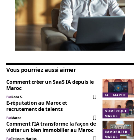
Vous pourriez aussi aimer
Comment créer un SaaS IA depuis le
Maroc
IA
MAROC
Par
Reda S.
E-réputation au Maroc et
recrutement de talents
NUMÉRIQUE
MAROC
Par
Maroc
Comment l’IA transforme la façon de
visiter un bien immobilier au Maroc
IMMOBILIER
MAROC
Par
Ibtissam Harjiss