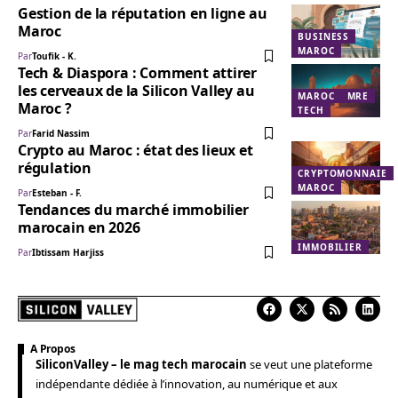
Gestion de la réputation en ligne au
Maroc
BUSINESS
MAROC
Par
Toufik - K.
Tech & Diaspora : Comment attirer
les cerveaux de la Silicon Valley au
MAROC
MRE
Maroc ?
TECH
Par
Farid Nassim
Crypto au Maroc : état des lieux et
régulation
CRYPTOMONNAIE
MAROC
Par
Esteban - F.
Tendances du marché immobilier
marocain en 2026
IMMOBILIER
Par
Ibtissam Harjiss
A Propos
SiliconValley – le mag tech marocain
se veut une plateforme
indépendante dédiée à l’innovation, au numérique et aux