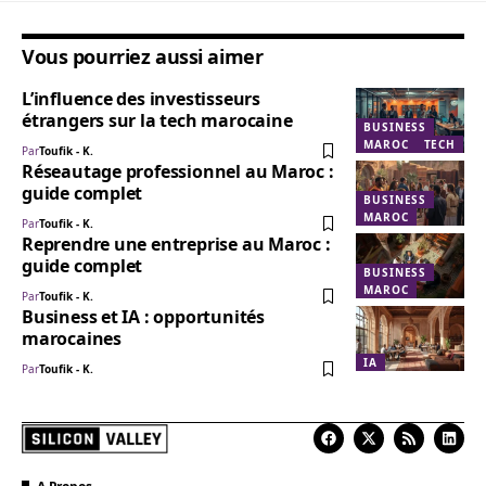
Vous pourriez aussi aimer
L’influence des investisseurs
étrangers sur la tech marocaine
BUSINESS
MAROC
TECH
Par
Toufik - K.
Réseautage professionnel au Maroc :
guide complet
BUSINESS
MAROC
Par
Toufik - K.
Reprendre une entreprise au Maroc :
guide complet
BUSINESS
MAROC
Par
Toufik - K.
Business et IA : opportunités
marocaines
IA
Par
Toufik - K.