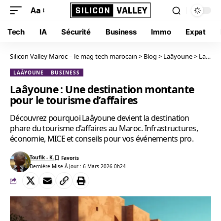
Aa
Tech
IA
Sécurité
Business
Immo
Expat
Silicon Valley Maroc – le mag tech marocain
>
Blog
>
Laâyoune
>
Laâyoune : Une destination montante pour le tourisme d’affaires
LAÂYOUNE
BUSINESS
Laâyoune : Une destination montante
pour le tourisme d’affaires
Découvrez pourquoi Laâyoune devient la destination
phare du tourisme d'affaires au Maroc. Infrastructures,
économie, MICE et conseils pour vos événements pro.
Toufik - K.
Dernière Mise À Jour : 6 Mars 2026 0h24