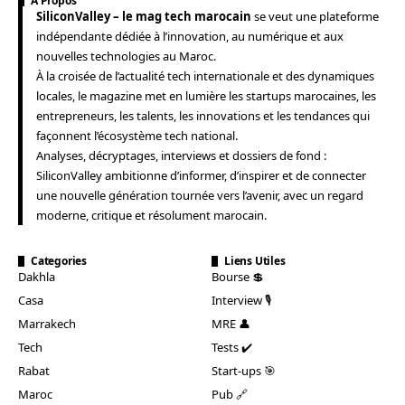
A Propos
SiliconValley – le mag tech marocain
se veut une plateforme
indépendante dédiée à l’innovation, au numérique et aux
nouvelles technologies au Maroc.
À la croisée de l’actualité tech internationale et des dynamiques
locales, le magazine met en lumière les startups marocaines, les
entrepreneurs, les talents, les innovations et les tendances qui
façonnent l’écosystème tech national.
Analyses, décryptages, interviews et dossiers de fond :
SiliconValley ambitionne d’informer, d’inspirer et de connecter
une nouvelle génération tournée vers l’avenir, avec un regard
moderne, critique et résolument marocain.
Categories
Liens Utiles
Dakhla
Bourse 💲
Casa
Interview 🎙️
Marrakech
MRE 👤
Tech
Tests ✔️
Rabat
Start-ups 🎯
Maroc
Pub 🔗