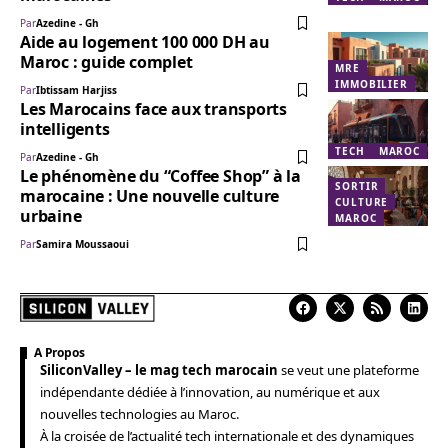
Par
Azedine - Gh
Aide au logement 100 000 DH au
Maroc : guide complet
MRE
IMMOBILIER
Par
Ibtissam Harjiss
Les Marocains face aux transports
intelligents
TECH
MAROC
Par
Azedine - Gh
Le phénomène du “Coffee Shop” à la
SORTIR
marocaine : Une nouvelle culture
CULTURE
urbaine
MAROC
Par
Samira Moussaoui
A Propos
SiliconValley – le mag tech marocain
se veut une plateforme
indépendante dédiée à l’innovation, au numérique et aux
nouvelles technologies au Maroc.
À la croisée de l’actualité tech internationale et des dynamiques