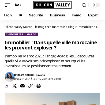
Aa
Tech
IA
Sécurité
Business
Immo
Expat
Silicon Valley Maroc – le mag tech marocain
>
Blog
>
Immobilier
>
Immobilier : Dans quelle ville marocaine les prix vont exploser ?
IMMOBILIER
MAROC
Immobilier : Dans quelle ville marocaine
les prix vont exploser ?
Immobilier Maroc 2025 : Tanger, Agadir, Fès… découvrez
quelle ville va voir ses prix exploser et pourquoi les
investisseurs se positionnent maintenant.
Ibtissam Harjiss
Dernière Mise À Jour : 5 Mars 2026 20h01