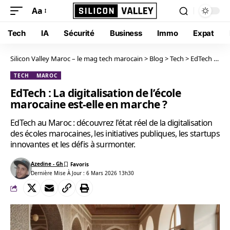
Aa
Tech
IA
Sécurité
Business
Immo
Expat
Silicon Valley Maroc – le mag tech marocain
>
Blog
>
Tech
>
EdTech : La digitalisation de l’école marocaine est-elle en marche ?
TECH
MAROC
EdTech : La digitalisation de l’école
marocaine est-elle en marche ?
EdTech au Maroc : découvrez l'état réel de la digitalisation
des écoles marocaines, les initiatives publiques, les startups
innovantes et les défis à surmonter.
Azedine - Gh
Dernière Mise À Jour : 6 Mars 2026 13h30