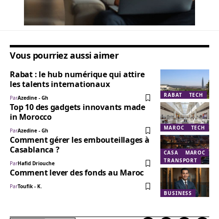
Vous pourriez aussi aimer
Rabat : le hub numérique qui attire
les talents internationaux
RABAT
TECH
Par
Azedine - Gh
Top 10 des gadgets innovants made
in Morocco
MAROC
TECH
Par
Azedine - Gh
Comment gérer les embouteillages à
Casablanca ?
CASA
MAROC
TRANSPORT
Par
Hafid Driouche
Comment lever des fonds au Maroc
Par
Toufik - K.
BUSINESS