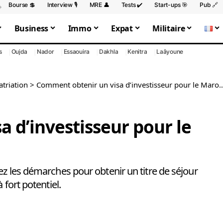
Bourse 💲
Interview 🎙️
MRE 👤
Tests ✔️
Start-ups 🎯
Pub 🔗
Business
Immo
Expat
Militaire
s
Oujda
Nador
Essaouira
Dakhla
Kenitra
Laâyoune
atriation
>
Comment obtenir un visa d’investisseur pour le Maroc ?
 d’investisseur pour le
ez les démarches pour obtenir un titre de séjour
 fort potentiel.