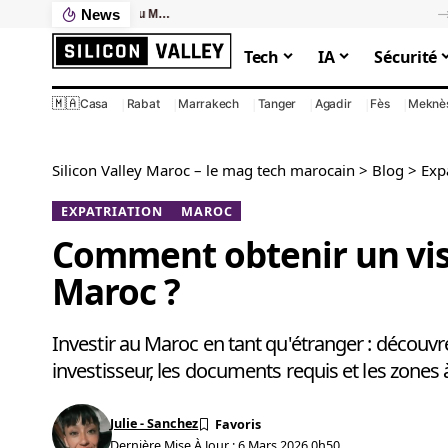
News
Ce que votre PC lent vous coûte vraiment : le calcul que personne ne fait
Tech
IA
Sécurité
🇲🇦
Casa
Rabat
Marrakech
Tanger
Agadir
Fès
Meknè
Silicon Valley Maroc – le mag tech marocain
>
Blog
>
Exp
EXPATRIATION
MAROC
Comment obtenir un visa
Maroc ?
Investir au Maroc en tant qu'étranger : découvr
investisseur, les documents requis et les zones à
Julie - Sanchez
Dernière Mise À Jour : 6 Mars 2026 0h50