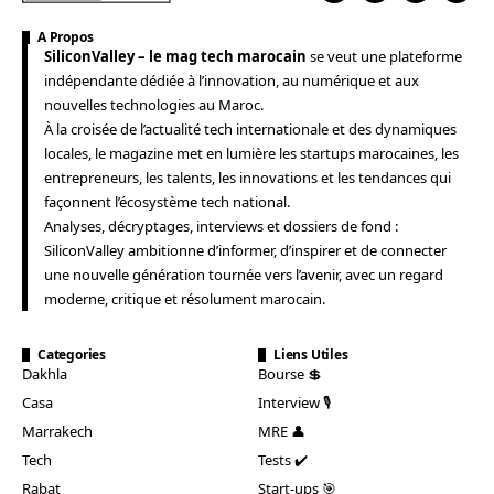
A Propos
SiliconValley – le mag tech marocain
se veut une plateforme
indépendante dédiée à l’innovation, au numérique et aux
nouvelles technologies au Maroc.
À la croisée de l’actualité tech internationale et des dynamiques
locales, le magazine met en lumière les startups marocaines, les
entrepreneurs, les talents, les innovations et les tendances qui
façonnent l’écosystème tech national.
Analyses, décryptages, interviews et dossiers de fond :
SiliconValley ambitionne d’informer, d’inspirer et de connecter
une nouvelle génération tournée vers l’avenir, avec un regard
moderne, critique et résolument marocain.
Categories
Liens Utiles
Dakhla
Bourse 💲
Casa
Interview 🎙️
Marrakech
MRE 👤
Tech
Tests ✔️
Rabat
Start-ups 🎯