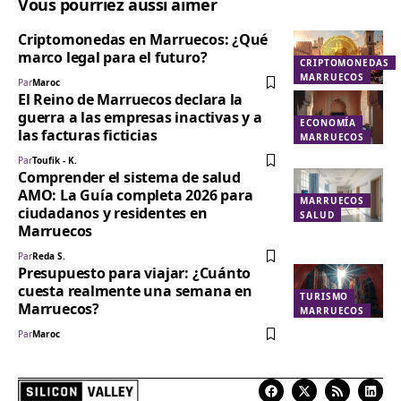
Vous pourriez aussi aimer
Criptomonedas en Marruecos: ¿Qué
marco legal para el futuro?
CRIPTOMONEDAS
MARRUECOS
Par
Maroc
El Reino de Marruecos declara la
guerra a las empresas inactivas y a
ECONOMÍA
las facturas ficticias
MARRUECOS
Par
Toufik - K.
Comprender el sistema de salud
AMO: La Guía completa 2026 para
MARRUECOS
ciudadanos y residentes en
SALUD
Marruecos
Par
Reda S.
Presupuesto para viajar: ¿Cuánto
cuesta realmente una semana en
TURISMO
Marruecos?
MARRUECOS
Par
Maroc