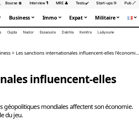
Bourse 💲
Interview 🎙️
MRE 👤
Tests ✔️
Start-ups 🎯
Pub 🔗
Business
Immo
Expat
Militaire
s
Oujda
Nador
Essaouira
Dakhla
Kenitra
Laâyoune
iness
>
Les sanctions internationales influencent-elles l’économie marocaine ?
nales influencent-elles
ns géopolitiques mondiales affectent son économie.
e du jeu.