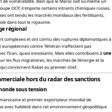
t de vulnérabilité. Bien que le Maroc soit lui-même un
oupe OCP, il importe certains intrants chimiques russes.
usses ont tendu les marchés mondiaux des fertilisants,
cole dans tout le royaume.
age régional
sont complexes et ont connu des ruptures diplomatiques à
et européennes contre Téhéran n’affectent pas
 l’Iran, quasi inexistants. Mais elles contribuent à
une
ur les flux migratoires, les marchés de l’énergie et la
 qui concernent Rabat au premier chef.
erciale hors du radar des sanctions
 monde sous tension
e marocaine et premier exportateur mondial de
gue avec habileté dans cet environnement géopolitique