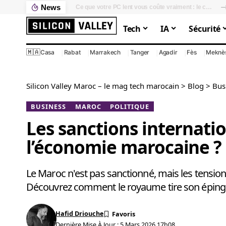
News
Ce que votre PC lent vous coûte vraiment : le calcul que personne ne fait
Tech
IA
Sécurité
🇲🇦
Casa
Rabat
Marrakech
Tanger
Agadir
Fès
Meknè
Silicon Valley Maroc – le mag tech marocain
>
Blog
>
Bus
BUSINESS
MAROC
POLITIQUE
Les sanctions internatio
l’économie marocaine ?
Le Maroc n'est pas sanctionné, mais les tensio
Découvrez comment le royaume tire son épingl
Hafid Driouche
Dernière Mise À Jour : 5 Mars 2026 17h08