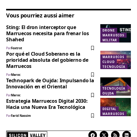
Vous pourriez aussi aimer
Sting: El dron interceptor que
DRONE
Marruecos necesita para frenar los
MARRUECOS
Shahed
MILITAR
Par
Foxtrot
Por qué el Cloud Soberano es la
MARRUECOS
prioridad absoluta del gobierno de
CLOUD
Marruecos
TECNOLOGÍA
Par
Maroc
Technopark de Oujda: Impulsando la
Innovación en el Oriental
TECNOLOGÍA
OUJDA
Par
Maroc
Estrategia Marruecos Digital 2030:
Hacia una Nueva Era Tecnológica
DIGITAL
MARRUECOS
Par
Farid Nassim