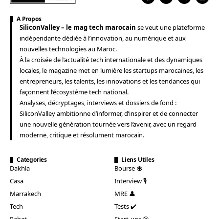
A Propos
SiliconValley – le mag tech marocain
se veut une plateforme
indépendante dédiée à l’innovation, au numérique et aux
nouvelles technologies au Maroc.
À la croisée de l’actualité tech internationale et des dynamiques
locales, le magazine met en lumière les startups marocaines, les
entrepreneurs, les talents, les innovations et les tendances qui
façonnent l’écosystème tech national.
Analyses, décryptages, interviews et dossiers de fond :
SiliconValley ambitionne d’informer, d’inspirer et de connecter
une nouvelle génération tournée vers l’avenir, avec un regard
moderne, critique et résolument marocain.
Categories
Liens Utiles
Dakhla
Bourse 💲
Casa
Interview 🎙️
Marrakech
MRE 👤
Tech
Tests ✔️
Rabat
Start-ups 🎯