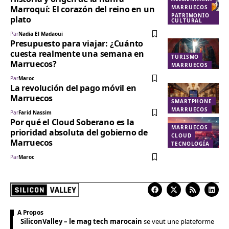
Marroquí: El corazón del reino en un
MARRUECOS
PATRIMONIO
plato
CULTURAL
Par
Nadia El Madaoui
Presupuesto para viajar: ¿Cuánto
cuesta realmente una semana en
TURISMO
Marruecos?
MARRUECOS
Par
Maroc
La revolución del pago móvil en
Marruecos
SMARTPHONE
MARRUECOS
Par
Farid Nassim
Por qué el Cloud Soberano es la
MARRUECOS
prioridad absoluta del gobierno de
CLOUD
Marruecos
TECNOLOGÍA
Par
Maroc
A Propos
SiliconValley – le mag tech marocain
se veut une plateforme