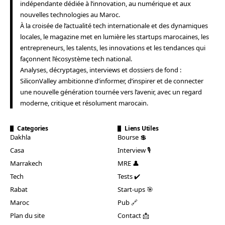
indépendante dédiée à l’innovation, au numérique et aux
nouvelles technologies au Maroc.
À la croisée de l’actualité tech internationale et des dynamiques
locales, le magazine met en lumière les startups marocaines, les
entrepreneurs, les talents, les innovations et les tendances qui
façonnent l’écosystème tech national.
Analyses, décryptages, interviews et dossiers de fond :
SiliconValley ambitionne d’informer, d’inspirer et de connecter
une nouvelle génération tournée vers l’avenir, avec un regard
moderne, critique et résolument marocain.
Categories
Liens Utiles
Dakhla
Bourse 💲
Casa
Interview 🎙️
Marrakech
MRE 👤
Tech
Tests ✔️
Rabat
Start-ups 🎯
Maroc
Pub 🔗
Plan du site
Contact 📩