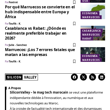
USA
Par
Foxtrot
Por qué Marruecos se convierte en el
hub indispensable entre Europa y
ECONOMÍA
África
MARRUECOS
Par
Toufik - K.
Casablanca vs Rabat: ¿Dónde es
CASABLANCA
realmente preferible trabajar en
MARRUECOS
2026?
RABAT
Par
Julie - Sanchez
Marruecos: ¡Los 7 errores fatales que
matan a las empresas
ECONOMÍA
MARRUECOS
Par
Toufik - K.
A Propos
SiliconValley – le mag tech marocain
se veut une plateforme
indépendante dédiée à l’innovation, au numérique et aux
nouvelles technologies au Maroc.
À la croisée de l’actualité tech internationale et des dynamiques