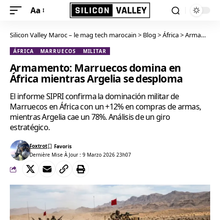
Aa
Silicon Valley Maroc – le mag tech marocain
>
Blog
>
África
>
Armamento: Marruecos domina en África mientras Argelia se desploma
ÁFRICA
MARRUECOS
MILITAR
Armamento: Marruecos domina en
África mientras Argelia se desploma
El informe SIPRI confirma la dominación militar de
Marruecos en África con un +12% en compras de armas,
mientras Argelia cae un 78%. Análisis de un giro
estratégico.
Foxtrot
Dernière Mise À Jour : 9 Marzo 2026 23h07