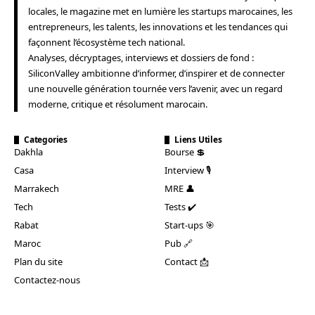
locales, le magazine met en lumière les startups marocaines, les
entrepreneurs, les talents, les innovations et les tendances qui
façonnent l’écosystème tech national.
Analyses, décryptages, interviews et dossiers de fond :
SiliconValley ambitionne d’informer, d’inspirer et de connecter
une nouvelle génération tournée vers l’avenir, avec un regard
moderne, critique et résolument marocain.
Categories
Liens Utiles
Dakhla
Bourse 💲
Casa
Interview 🎙️
Marrakech
MRE 👤
Tech
Tests ✔️
Rabat
Start-ups 🎯
Maroc
Pub 🔗
Plan du site
Contact 📩
Contactez-nous