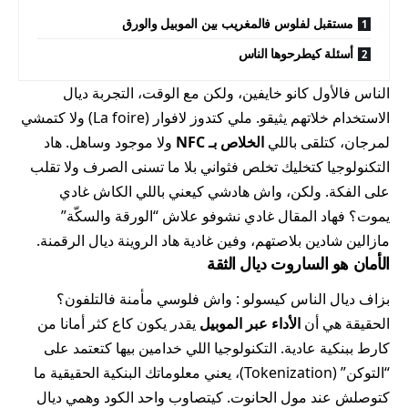
مستقبل لفلوس فالمغريب بين الموبيل والورق
أسئلة كيطرحوها الناس
الناس فالأول كانو خايفين، ولكن مع الوقت، التجربة ديال
الاستخدام خلاتهم يثيقو. ملي كتدوز لافوار (La foire) ولا كتمشي
لمرجان، كتلقى باللي
الخلاص بـ NFC
ولا موجود وساهل. هاد
التكنولوجيا كتخليك تخلص فثواني بلا ما تسنى الصرف ولا تقلب
على الفكة. ولكن، واش هادشي كيعني باللي الكاش غادي
يموت؟ فهاد المقال غادي نشوفو علاش “الورقة والسكّة”
مازالين شادين بلاصتهم، وفين غادية هاد الروينة ديال الرقمنة.
الأمان هو الساروت ديال الثقة
بزاف ديال الناس كيسولو : واش فلوسي مأمنة فالتلفون؟
الحقيقة هي أن
الأداء عبر الموبيل
يقدر يكون كاع كثر أمانا من
كارط ببنكية عادية. التكنولوجيا اللي خدامين بيها كتعتمد على
“التوكن” (Tokenization)، يعني معلوماتك البنكية الحقيقية ما
كتوصلش عند مول الحانوت. كيتصاوب واحد الكود وهمي ديال