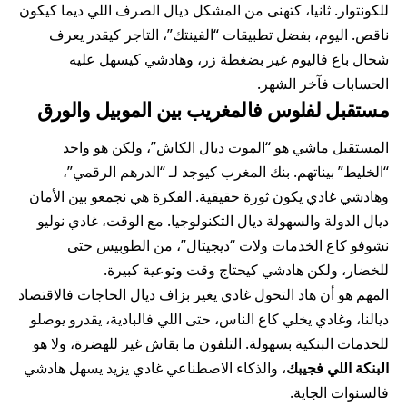
للكونتوار. ثانيا، كتهنى من المشكل ديال الصرف اللي ديما كيكون
ناقص. اليوم، بفضل تطبيقات “الفينتك”، التاجر كيقدر يعرف
شحال باع فاليوم غير بضغطة زر، وهادشي كيسهل عليه
الحسابات فآخر الشهر.
مستقبل لفلوس فالمغريب بين الموبيل والورق
المستقبل ماشي هو “الموت ديال الكاش”، ولكن هو واحد
“الخليط” بيناتهم. بنك المغرب كيوجد لـ “الدرهم الرقمي”،
وهادشي غادي يكون ثورة حقيقية. الفكرة هي نجمعو بين الأمان
ديال الدولة والسهولة ديال التكنولوجيا. مع الوقت، غادي نوليو
نشوفو كاع الخدمات ولات “ديجيتال”، من الطوبيس حتى
للخضار، ولكن هادشي كيحتاج وقت وتوعية كبيرة.
المهم هو أن هاد التحول غادي يغير بزاف ديال الحاجات فالاقتصاد
ديالنا، وغادي يخلي كاع الناس، حتى اللي فالبادية، يقدرو يوصلو
للخدمات البنكية بسهولة. التلفون ما بقاش غير للهضرة، ولا هو
البنكة اللي فجيبك
، والذكاء الاصطناعي غادي يزيد يسهل هادشي
فالسنوات الجاية.