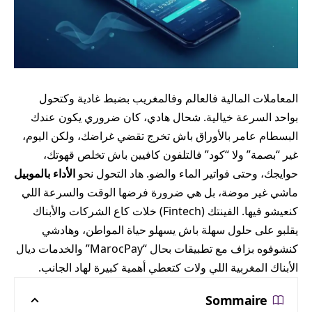
المعاملات المالية فالعالم وفالمغريب بضبط غادية وكتحول
بواحد السرعة خيالية. شحال هادي، كان ضروري يكون عندك
البسطام عامر بالأوراق باش تخرج تقضي غراضك، ولكن اليوم،
غير “بصمة” ولا “كود” فالتلفون كافيين باش تخلص قهوتك،
حوايجك، وحتى فواتير الماء والضو. هاد التحول نحو
الأداء بالموبيل
ماشي غير موضة، بل هي ضرورة فرضها الوقت والسرعة اللي
كنعيشو فيها. الفينتك (Fintech) خلات كاع الشركات والأبناك
يقلبو على حلول سهلة باش يسهلو حياة المواطن، وهادشي
كنشوفوه بزاف مع تطبيقات بحال “MarocPay” والخدمات ديال
الأبناك المغربية اللي ولات كتعطي أهمية كبيرة لهاد الجانب.
Sommaire