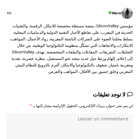
Maroc
مؤسس SiliconValley، منصة مستقلة مخصصة للابتكار، الرقمنة، والتقنيات
الحديثة في المغرب. على تقاطع الأخبار التقنية الدولية والديناميات المحلية،
يسلط مجلتنا الضوء على الشركات الناشئة المغربية، رواد الأعمال، المواهب،
الابتكارات والاتجاهات التي تشكّل منظومة التكنولوجيا الوطنية. من خلال
التحليلات، التفريغات، المقابلات والملفات المتخصصة، تهدف SiliconValley
إلى إعلام، إلهام وربط جيل جديد متجه نحو المستقبل، بنظرة عصرية، نقدية
ومغربية بامتياز. شغوف بالتكنولوجيا والابتكار، ألتزم بالترويج للنظام البيئي
المغربي وخلق جسور بين الأفكار، المواهب والفرص.
لا توجد تعليقات
لن يتم نشر عنوان بريدك الإلكتروني.
الحقول الإلزامية مشار إليها بـ
*