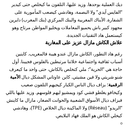
ديك العملية بوحدها. وزيد عليها، التلفون ما كيخلص حتى كيدير
“الفايس آيدي” ولا البصمة، وهادشي كيصعب المأمورية على
الشفارة. الأبناك المغربية والبنك المركزي (بنك المغرب) دايرين
مجهود كبير باش يحميو المعاملات ويخليو المواطن مرتاح وهو
كيستعمل هاد التقنيات الجديدة.
علاش الكاش مازال عزيز على المغاربة
رغم هاد التطور، الكاش مازال عندو هيبة فالمغريب. كاينين
أسباب ثقافية واجتماعية خلاتنا مرتبطين بالفلوس فجيبنا. أول
حاجة هي “الحرية”؛ ملي كتخلص بالكاش، حتى واحد ما كيعرف
شنو شريتي ولا فين مشيتي. كاين عاوتاني المشكل ديال
الأمية
الرقمية
؛ بزاف ديال الناس الكبار كيجيهم التلفون صعيب
وكيخافو يغلطو فشي كود ويمشيو ليهم فلوسهم. وزيد عليها باللي
فبزاف ديال الأسواق الشعبية والحوانت الصغار، مازال ما كاينش
“الريدو” (Réseau) ولا الماكينة ديال الخلاص (TPE)، وهادشي
كيخلي الكاش هو الملك فهاد البلايص.