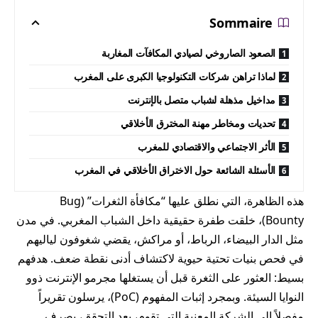
Sommaire
الصعود الصاروخي لصيادي المكافآت المغاربة
لماذا تراهن شركات التكنولوجيا الكبرى على المغرب
مداخيل مذهلة لشباب متصل بالإنترنت
تحديات ومخاطر مهنة المخترق الأخلاقي
الأثر الاجتماعي والاقتصادي للمغرب
الأسئلة الشائعة حول الاختراق الأخلاقي في المغرب
هذه الظاهرة، التي نطلق عليها “مكافأة الثغرات” (Bug
Bounty)، خلقت طفرة حقيقية داخل الشباب المغربي. في مدن
مثل الدار البيضاء، الرباط، أو مراكش، يقضي شغوفون لياليهم
في فحص بنيات تحتية حيوية لاكتشاف أدنى نقطة ضعف. هدفهم
بسيط: العثور على الثغرة قبل أن يستغلها مجرمو الإنترنت ذوو
النوايا السيئة. وبمجرد إثبات المفهوم (PoC)، يرسلون تقريراً
مفصلاً إلى الشركة المعنية التي تقوم، بعد التحقق، بصرف