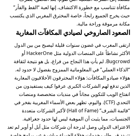
مكافأة تتناسب مع خطورة الاكتشاف. إنها لعبة “القط والفأر”
حيث يخرج الجميع رابحاً، خاصة المخترق المغربي الذي يكتسب
مكانة مرموقة وراحة مالية.
الصعود الصاروخي لصيادي المكافآت المغاربة
ارتقى
المغرب
في غضون سنوات قليلة ليصبح من بين الدول
الأكثر نشاطاً على المنصات الدولية مثل HackerOne أو
Bugcrowd. لم يأتِ هذا النجاح من فراغ، بل هو نتيجة لثقافة
“الذكاء العملي” في المعلوماتية الممزوج بفضول لا حدود له.
هؤلاء صيادو المكافآت: هؤلاء المخترقون الأخلاقيون المغاربة
الذين تدفع لهم الشركات الكبرى عرفوا كيف يستفيدون من
انفتاح الويب للتكوين مجاناً في منديات متخصصة ومنصات
التحدي (CTF). واليوم، تظهر بعض الأسماء المغربية بفخر في
“قائمة الشرف” (Hall of Fame) لأكبر الشركات متعددة
الجنسيات، مما يثبت أن الموهبة ليس لها حدود جغرافية.
الاعتراف الدولي وصل لدرجة أن شركات مثل آبل أو أوبر لم تعد
تتردد في طلب خدمات هؤلاء الخبراء مباشرة عبر برامج خاصة