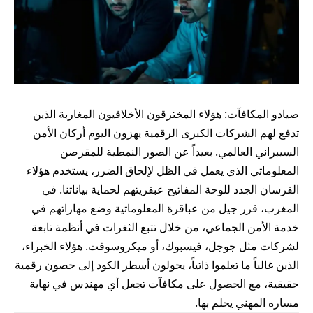
صيادو المكافآت: هؤلاء المخترقون الأخلاقيون المغاربة الذين
تدفع لهم الشركات الكبرى الرقمية يهزون اليوم أركان الأمن
السيبراني العالمي. بعيداً عن الصور النمطية للمقرصن
المعلوماتي الذي يعمل في الظل لإلحاق الضرر، يستخدم هؤلاء
الفرسان الجدد للوحة المفاتيح عبقريتهم لحماية بياناتنا. في
المغرب، قرر جيل من عباقرة المعلوماتية وضع مهاراتهم في
خدمة الأمن الجماعي، من خلال تتبع الثغرات في أنظمة تابعة
لشركات مثل جوجل، فيسبوك، أو ميكروسوفت. هؤلاء الخبراء،
الذين غالباً ما تعلموا ذاتياً، يحولون أسطر الكود إلى حصون رقمية
حقيقية، مع الحصول على مكافآت تجعل أي مهندس في نهاية
مساره المهني يحلم بها.