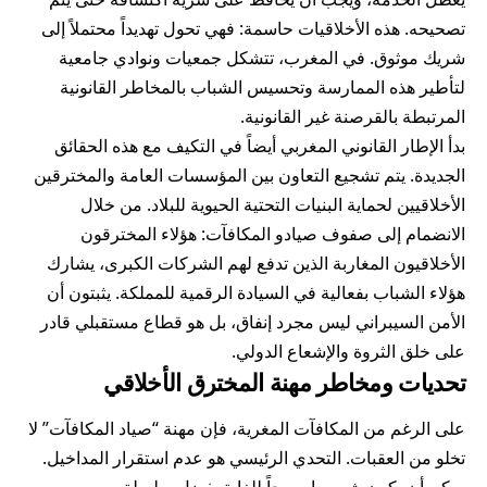
تصحيحه. هذه الأخلاقيات حاسمة: فهي تحول تهديداً محتملاً إلى
شريك موثوق. في المغرب، تتشكل جمعيات ونوادي جامعية
لتأطير هذه الممارسة وتحسيس الشباب بالمخاطر القانونية
المرتبطة بالقرصنة غير القانونية.
بدأ الإطار القانوني المغربي أيضاً في التكيف مع هذه الحقائق
الجديدة. يتم تشجيع التعاون بين المؤسسات العامة والمخترقين
الأخلاقيين لحماية البنيات التحتية الحيوية للبلاد. من خلال
الانضمام إلى صفوف صيادو المكافآت: هؤلاء المخترقون
الأخلاقيون المغاربة الذين تدفع لهم الشركات الكبرى، يشارك
هؤلاء الشباب بفعالية في السيادة الرقمية للمملكة. يثبتون أن
الأمن السيبراني ليس مجرد إنفاق، بل هو قطاع مستقبلي قادر
على خلق الثروة والإشعاع الدولي.
تحديات ومخاطر مهنة المخترق الأخلاقي
على الرغم من المكافآت المغرية، فإن مهنة “صياد المكافآت” لا
تخلو من العقبات. التحدي الرئيسي هو عدم استقرار المداخيل.
يمكن أن يكون شهر ما مربحاً للغاية بفضل سلسلة من