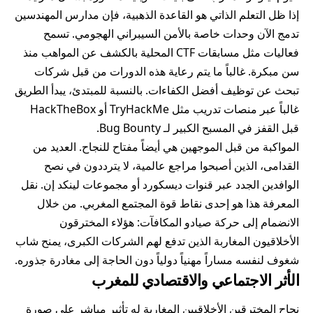
إذا ظل التعلم الذاتي هو القاعدة الذهبية، فإن مدارس المهندسين
تدمج الآن وحدات خاصة بالأمن السيبراني الهجومي. تسمح
فعاليات مثل مسابقات CTF المحلية بالكشف عن المواهب منذ
سن مبكرة. غالباً ما يتم رعاية هذه الدورات من قبل شركات
تبحث عن توظيف أفضل الكفاءات. بالنسبة للمبتدئ، يبدأ الطريق
غالباً عبر منصات تدريب مثل TryHackMe أو HackTheBox
قبل القفز في المسبح الكبير لـ Bug Bounty.
المواكبة من قبل الموجهين هي أيضاً مفتاح للنجاح. العديد من
القدامى، الذين أصبحوا مراجع عالمية، لا يترددون في نصح
الوافدين الجدد عبر قنوات ديسكورد أو مجموعات لينكد إن. نقل
المعرفة هذا هو إحدى نقاط قوة المجتمع المغربي. من خلال
الانضمام إلى حركة صيادو المكافآت: هؤلاء المخترقون
الأخلاقيون المغاربة الذين تدفع لهم الشركات الكبرى، يمنح شاب
شغوف لنفسه مساراً مهنياً دولياً دون الحاجة إلى مغادرة جذوره.
الأثر الاجتماعي والاقتصادي للمغرب
نجاح المخترقين الأخلاقيين المغاربة له تأثير مباشر على صورة