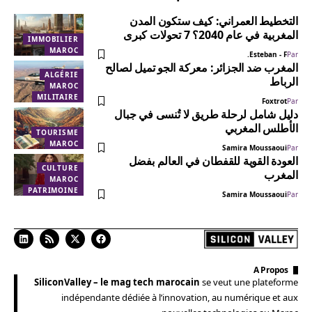
التخطيط العمراني: كيف ستكون المدن
المغربية في عام 2040؟ 7 تحولات كبرى
IMMOBILIER
MAROC
Esteban - F.
Par
المغرب ضد الجزائر: معركة الجو تميل لصالح
ALGÉRIE
الرباط
MAROC
MILITAIRE
Foxtrot
Par
دليل شامل لرحلة طريق لا تُنسى في جبال
الأطلس المغربي
TOURISME
MAROC
Samira Moussaoui
Par
العودة القوية للقفطان في العالم بفضل
CULTURE
المغرب
MAROC
PATRIMOINE
Samira Moussaoui
Par
A Propos
SiliconValley – le mag tech marocain
se veut une plateforme
indépendante dédiée à l’innovation, au numérique et aux