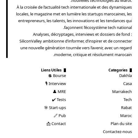
nouvelles technologies au Maroc.
À la croisée de l’actualité tech internationale et des dynamiques
locales, le magazine met en lumière les startups marocaines, les
entrepreneurs, les talents, les innovations et les tendances qui
façonnent l’écosystème tech national.
Analyses, décryptages, interviews et dossiers de fond :
SiliconValley ambitionne d’informer, d’inspirer et de connecter
une nouvelle génération tournée vers l’avenir, avec un regard
moderne, critique et résolument marocain.
Liens Utiles
Categories
Bourse 💲
Dakhla
Interview 🎙️
Casa
MRE 👤
Marrakech
Tests ✔️
Tech
Start-ups 🎯
Rabat
Pub 🔗
Maroc
Contact 📩
Plan du site
Contactez-nous