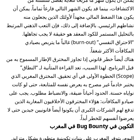
الاكتشافات، بينما قد يكون الشهر التالي فارغاً تماماً. يمكن أن
يكون هذا الضغط المالي مجهداً لأولئك الذين يجعلون منه
نشاطهم الرئيسي. بالإضافة إلى ذلك، فإن التعب الذهني المرتبط
بالتحليل المستمر للكود المعقد هو حقيقة لا يجب تجاهلها.
“الاحتراق النفسي” (burn-out) غالباً ما يتربص بصيادي
المكافآت الأكثر شغفاً.
هناك أيضاً خطر قانوني إذا تجاوز المخترق الإطار المسموح به من
قبل البرنامج. لهذا السبب، تعد القراءة المتأنية لـ “النطاق”
(Scope) الخطوة الأولى في أي تحقيق. المخترق المغربي الذي
يختبر خادماً غير مصرح به يعرض نفسه للمتابعة، حتى لو كانت
نواياه حسنة. الحدود أحياناً ضيقة، والانضباط مطلوب. يجب على
صيادو المكافآت: هؤلاء المخترقون الأخلاقيون المغاربة الذين
تدفع لهم الشركات الكبرى أن يكونوا أيضاً قانونيين جيدين حتى لا
يعرضوا أنفسهم للخطر أبداً.
التكوين في Bug Bounty في المغرب
اليوم، يتوفر المغرب على بنيات تكوينية متطورة بشكل متزايد.