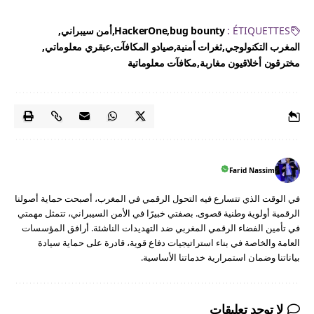
ÉTIQUETTES :
bug bounty
HackerOne
أمن سيبراني
المغرب التكنولوجي
ثغرات أمنية
صيادو المكافآت
عبقري معلوماتي
مخترقون أخلاقيون مغاربة
مكافآت معلوماتية
Farid Nassim
في الوقت الذي تتسارع فيه التحول الرقمي في المغرب، أصبحت حماية أصولنا
الرقمية أولوية وطنية قصوى. بصفتي خبيرًا في الأمن السيبراني، تتمثل مهمتي
في تأمين الفضاء الرقمي المغربي ضد التهديدات الناشئة. أرافق المؤسسات
العامة والخاصة في بناء استراتيجيات دفاع قوية، قادرة على حماية سيادة
بياناتنا وضمان استمرارية خدماتنا الأساسية.
لا توجد تعليقات