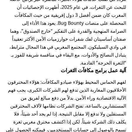
للبحث عن الثغرات. في عام 2025، أظهرت الإحصائيات أن
المغرب كان ضمن أفضل 3 دول إفريقية من حيث المكافآت
المحصلة على منصات Bug Bounty. يعود هذا الأداء إلى
الصرامة المنهجية والقدرة على التفكير “خارج الصندوق”، وهما
صفتان أساسيتان لفك شفرات خوارزميات الأمن الأكثر تعقيداً
في وادي السيليكون. المجتمع المغربي في هذا المجال مترابط،
يتبادل النصائح والأدوات، مع البقاء في منافسة شريفة للفوز بـ
“الثغرة الحرجة” القادمة.
آلية عمل برامج مكافآت الثغرات
لفهم الحماس المحيط بهؤلاء صيادو المكافآت: هؤلاء المخترقون
الأخلاقيون المغاربة الذين تدفع لهم الشركات الكبرى، يجب فهم
الآلية الاقتصادية وراء الأمن. بدلاً من دفع مبالغ لفريق من
المستشارين بالساعة، تفتح الشركات نظامها لآلاف المخترقين
المستقلين ولا تدفع إلا مقابل النتيجة. إذا لم يجد أحد شيئاً، فلا
يكلف ذلك الشركة شيئاً. لكن إذا اكتشف مخترق مغربي ثغرة
تسمح بالوصول إلى حسابات المستخدمين، فيمكنه الحصول على