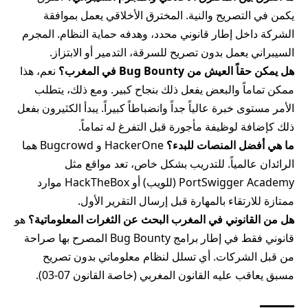
يكمن في التصريح والنية. المخترق الأخلاقي يعمل بموافقة
الشركة داخل إطار قانوني محدد، وهدفه حماية النظام. المجرم
السيبراني يعمل بدون تصريح للسرقة، التدمير أو الابتزاز.
هل يمكن حقاً العيش من Bug Bounty في المغرب؟
نعم، هذا
ممكن تماماً والبعض يفعل ذلك بنجاح كبير. ومع ذلك، يتطلب
الأمر مستوى خبرة عالياً جداً وانضباطاً كبيراً. يبدأ الكثيرون بفعل
ذلك كإضافة لوظيفة مأجورة قبل التفرغ له تماماً.
ما هي أفضل المنصات للبدء؟
HackerOne و Bugcrowd هما
الرائدان عالمياً. للتدريب بشكل خاص، تعد مواقع مثل
PortSwigger Academy (للويب) أو HackTheBox موارد
ممتازة للارتقاء بالمهارة قبل إرسال التقرير الأول.
هل من القانوني في المغرب البحث عن الثغرات المعلوماتية؟
هو
قانوني فقط في إطار برامج Bug Bounty المصرح بها صراحة
من قبل الشركات. أي تسلل لنظام معلوماتي بدون تصريح
مسبق يعاقب عليه القانون المغربي (خاصة القانون 07-03).