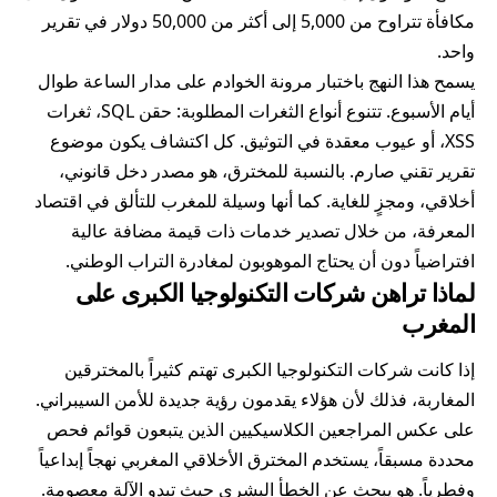
مكافأة تتراوح من 5,000 إلى أكثر من 50,000 دولار في تقرير
واحد.
يسمح هذا النهج باختبار مرونة الخوادم على مدار الساعة طوال
أيام الأسبوع. تتنوع أنواع الثغرات المطلوبة: حقن SQL، ثغرات
XSS، أو عيوب معقدة في التوثيق. كل اكتشاف يكون موضوع
تقرير تقني صارم. بالنسبة للمخترق، هو مصدر دخل قانوني،
أخلاقي، ومجزٍ للغاية. كما أنها وسيلة للمغرب للتألق في اقتصاد
المعرفة، من خلال تصدير خدمات ذات قيمة مضافة عالية
افتراضياً دون أن يحتاج الموهوبون لمغادرة التراب الوطني.
لماذا تراهن شركات التكنولوجيا الكبرى على
المغرب
إذا كانت شركات التكنولوجيا الكبرى تهتم كثيراً بالمخترقين
المغاربة، فذلك لأن هؤلاء يقدمون رؤية جديدة للأمن السيبراني.
على عكس المراجعين الكلاسيكيين الذين يتبعون قوائم فحص
محددة مسبقاً، يستخدم المخترق الأخلاقي المغربي نهجاً إبداعياً
وفطرياً. هو يبحث عن الخطأ البشري حيث تبدو الآلة معصومة.