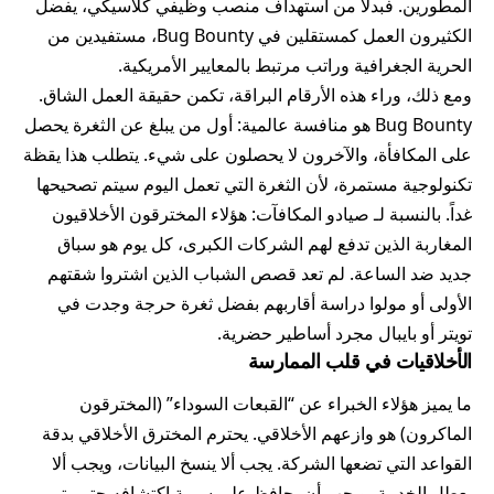
المطورين. فبدلاً من استهداف منصب وظيفي كلاسيكي، يفضل
الكثيرون العمل كمستقلين في Bug Bounty، مستفيدين من
الحرية الجغرافية وراتب مرتبط بالمعايير الأمريكية.
ومع ذلك، وراء هذه الأرقام البراقة، تكمن حقيقة العمل الشاق.
Bug Bounty هو منافسة عالمية: أول من يبلغ عن الثغرة يحصل
على المكافأة، والآخرون لا يحصلون على شيء. يتطلب هذا يقظة
تكنولوجية مستمرة، لأن الثغرة التي تعمل اليوم سيتم تصحيحها
غداً. بالنسبة لـ صيادو المكافآت: هؤلاء المخترقون الأخلاقيون
المغاربة الذين تدفع لهم الشركات الكبرى، كل يوم هو سباق
جديد ضد الساعة. لم تعد قصص الشباب الذين اشتروا شقتهم
الأولى أو مولوا دراسة أقاربهم بفضل ثغرة حرجة وجدت في
تويتر أو بايبال مجرد أساطير حضرية.
الأخلاقيات في قلب الممارسة
ما يميز هؤلاء الخبراء عن “القبعات السوداء” (المخترقون
الماكرون) هو وازعهم الأخلاقي. يحترم المخترق الأخلاقي بدقة
القواعد التي تضعها الشركة. يجب ألا ينسخ البيانات، ويجب ألا
يعطل الخدمة، ويجب أن يحافظ على سرية اكتشافه حتى يتم