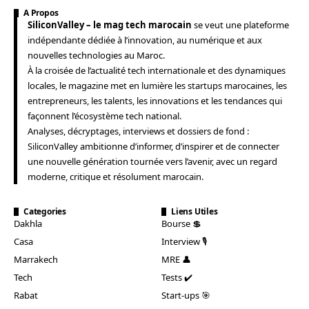
A Propos
SiliconValley – le mag tech marocain
se veut une plateforme
indépendante dédiée à l’innovation, au numérique et aux
nouvelles technologies au Maroc.
À la croisée de l’actualité tech internationale et des dynamiques
locales, le magazine met en lumière les startups marocaines, les
entrepreneurs, les talents, les innovations et les tendances qui
façonnent l’écosystème tech national.
Analyses, décryptages, interviews et dossiers de fond :
SiliconValley ambitionne d’informer, d’inspirer et de connecter
une nouvelle génération tournée vers l’avenir, avec un regard
moderne, critique et résolument marocain.
Categories
Liens Utiles
Dakhla
Bourse 💲
Casa
Interview 🎙️
Marrakech
MRE 👤
Tech
Tests ✔️
Rabat
Start-ups 🎯