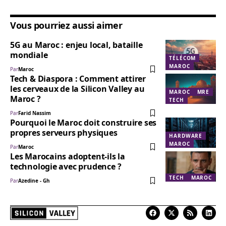
Vous pourriez aussi aimer
5G au Maroc : enjeu local, bataille
mondiale
TÉLÉCOM
MAROC
Par
Maroc
Tech & Diaspora : Comment attirer
les cerveaux de la Silicon Valley au
MAROC
MRE
Maroc ?
TECH
Par
Farid Nassim
Pourquoi le Maroc doit construire ses
propres serveurs physiques
HARDWARE
MAROC
Par
Maroc
Les Marocains adoptent-ils la
technologie avec prudence ?
TECH
MAROC
Par
Azedine - Gh