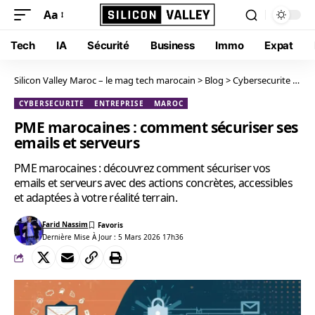
Aa
Tech
IA
Sécurité
Business
Immo
Expat
Silicon Valley Maroc – le mag tech marocain
>
Blog
>
Cybersecurite
>
PME
CYBERSECURITE
ENTREPRISE
MAROC
PME marocaines : comment sécuriser ses
emails et serveurs
PME marocaines : découvrez comment sécuriser vos
emails et serveurs avec des actions concrètes, accessibles
et adaptées à votre réalité terrain.
Farid Nassim
Dernière Mise À Jour : 5 Mars 2026 17h36