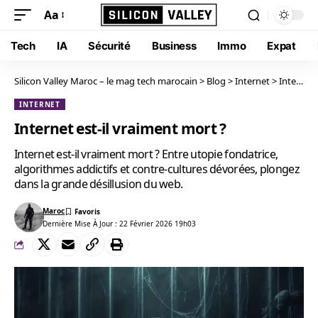
Aa
Tech
IA
Sécurité
Business
Immo
Expat
Silicon Valley Maroc – le mag tech marocain
>
Blog
>
Internet
>
Internet est-il vraiment mort ?
INTERNET
Internet est-il vraiment mort ?
Internet est-il vraiment mort ? Entre utopie fondatrice,
algorithmes addictifs et contre-cultures dévorées, plongez
dans la grande désillusion du web.
Maroc
Dernière Mise À Jour : 22 Février 2026 19h03