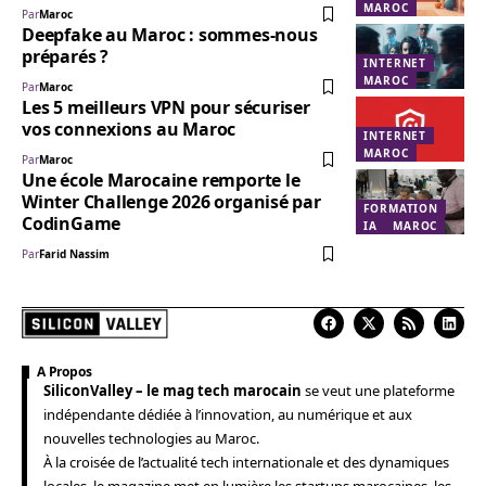
MAROC
Par
Maroc
Deepfake au Maroc : sommes-nous
préparés ?
INTERNET
MAROC
Par
Maroc
Les 5 meilleurs VPN pour sécuriser
vos connexions au Maroc
INTERNET
MAROC
Par
Maroc
Une école Marocaine remporte le
Winter Challenge 2026 organisé par
FORMATION
CodinGame
IA
MAROC
Par
Farid Nassim
A Propos
SiliconValley – le mag tech marocain
se veut une plateforme
indépendante dédiée à l’innovation, au numérique et aux
nouvelles technologies au Maroc.
À la croisée de l’actualité tech internationale et des dynamiques
locales, le magazine met en lumière les startups marocaines, les