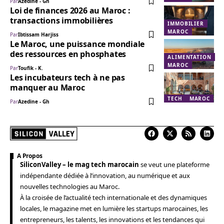
Par
Azedine - Gh
Loi de finances 2026 au Maroc :
transactions immobilières
IMMOBILIER
MAROC
Par
Ibtissam Harjiss
Le Maroc, une puissance mondiale
des ressources en phosphates
ALIMENTATION
MAROC
Par
Toufik - K.
Les incubateurs tech à ne pas
manquer au Maroc
TECH
MAROC
Par
Azedine - Gh
A Propos
SiliconValley – le mag tech marocain
se veut une plateforme
indépendante dédiée à l’innovation, au numérique et aux
nouvelles technologies au Maroc.
À la croisée de l’actualité tech internationale et des dynamiques
locales, le magazine met en lumière les startups marocaines, les
entrepreneurs, les talents, les innovations et les tendances qui