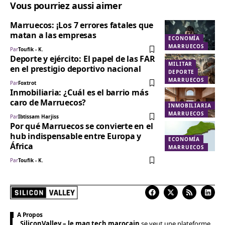
Vous pourriez aussi aimer
Marruecos: ¡Los 7 errores fatales que
matan a las empresas
ECONOMÍA
MARRUECOS
Par
Toufik - K.
Deporte y ejército: El papel de las FAR
MILITAR
en el prestigio deportivo nacional
DEPORTE
MARRUECOS
Par
Foxtrot
Inmobiliaria: ¿Cuál es el barrio más
caro de Marruecos?
INMOBILIARIA
MARRUECOS
Par
Ibtissam Harjiss
Por qué Marruecos se convierte en el
hub indispensable entre Europa y
ECONOMÍA
África
MARRUECOS
Par
Toufik - K.
A Propos
SiliconValley – le mag tech marocain
se veut une plateforme