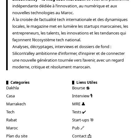
indépendante dédiée à l’innovation, au numérique et aux
nouvelles technologies au Maroc.
À la croisée de l’actualité tech internationale et des dynamiques
locales, le magazine met en lumière les startups marocaines, les
entrepreneurs, les talents, les innovations et les tendances qui
façonnent l’écosystème tech national.
Analyses, décryptages, interviews et dossiers de fond :
SiliconValley ambitionne d’informer, d’inspirer et de connecter
une nouvelle génération tournée vers l’avenir, avec un regard
moderne, critique et résolument marocain.
Categories
Liens Utiles
Dakhla
Bourse 💲
Casa
Interview 🎙️
Marrakech
MRE 👤
Tech
Tests ✔️
Rabat
Start-ups 🎯
Maroc
Pub 🔗
Plan du site
Contact 📩