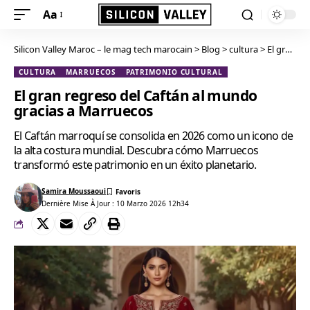
Aa
Silicon Valley Maroc – le mag tech marocain
>
Blog
>
cultura
>
El gran regreso del Caftán al mundo gracias a Marruecos
CULTURA
MARRUECOS
PATRIMONIO CULTURAL
El gran regreso del Caftán al mundo
gracias a Marruecos
El Caftán marroquí se consolida en 2026 como un icono de
la alta costura mundial. Descubra cómo Marruecos
transformó este patrimonio en un éxito planetario.
Samira Moussaoui
Dernière Mise À Jour : 10 Marzo 2026 12h34