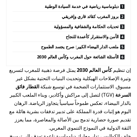
دبلوماسية رياضية في خدمة السيادة الوطنية
بروز المغرب كقائد قاري وإفريقي
تحديات الحكامة والشفافية والمسؤولية
الأمن والاستقرار كأعمدة للنجاح
ملعب الدار البيضاء الكبير: صرح يجسد الطموح
الأسئلة الشائعة حول المغرب وكأس العالم 2030
إن تنظيم
كأس العالم 2030
يمثل فرصة ذهبية للمغرب لتسريع
وتيرة الإصلاحات الهيكلية وتحديث البنيات التحتية بشكل غير
مسبوق. الاستثمارات الضخمة في توسيع شبكة
القطار فائق
السرعة
(TGV) لتصل إلى مراكش وأكادير، وبناء الملعب الكبير
بالدار البيضاء، تعكس طموحاً سياسياً يتجاوز الرياضة. الرهان
اليوم هو إثبات قدرة المملكة على تدبير تدفقات بشرية هائلة مع
تقديم صورة حضارية تدمج بين الأصالة والمعاصرة، مما يعزز
الثقة الدولية في النموذج التنموي المغربي.
خلف الكواليس، تدار معارك دبلوماسية ناعمة تهدف إلى ترسيخ