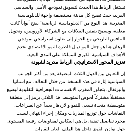
تستغل الرباط هذا الحدث لتسويق نموذجها الأمني والسياسي
الفريد، حيث تصبح كل مدينة مستضيفة واجهة للدبلوماسية
المغربية. هذا النوع من “الدبلوماسية الرياضية” يفتح أبواباً كانت
مغلقة، ويسمح بتمتين العلاقات مع الشركاء الأوروبيين، وتحويل
التنافس التاريخي مع الجوار إلى تعاون استراتيجي نموذجي.
الرهان هنا هو جعل المونديال قاطرة للنمو الاقتصادي تخدم
الأهداف السياسية الكبرى للمملكة على المدى البعيد.
تعزيز المحور الاستراتيجي الرباط مدريد لشبونة
إن التعاون بين الدول الثلاث المضيفة يعد من أكثر الجوانب
السياسية إثارة في هذه النسخة. من خلال التحالف مع إسبانيا
والبرتغال، يتجاوز المغرب الانقسامات الجغرافية التقليدية ليصيغ
مستقبلاً مشتركاً لحوض المتوسط. هذا الثلاثي يرمز إلى منطقة
متوسطية متحدة تسعى للنمو والازدهار بعيداً عن الصراعات.
النقاشات حول توزيع المباريات ومكان إجراء النهائي ليست
مجرد تفاصيل تقنية، بل هي انعكاس لمفاوضات رفيعة المستوى
حول توازن القوى داخل هذا الملف العابر للقارات.