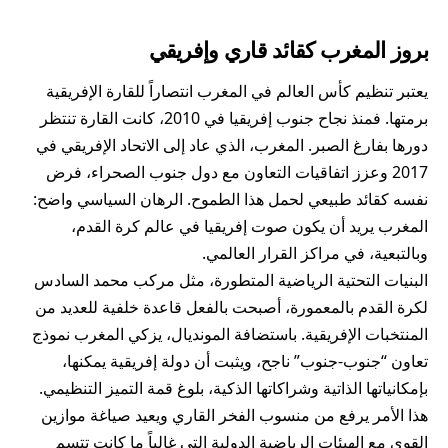
بروز المغرب كقائد قاري وإفريقي
يعتبر تنظيم كأس العالم في المغرب انتصاراً للقارة الإفريقية
برمتها. فمنذ نجاح جنوب إفريقيا في 2010، كانت القارة تنتظر
دورها بفارغ الصبر. المغرب، الذي عاد إلى الاتحاد الإفريقي في
2017 وعزز اتفاقيات التعاون مع دول جنوب الصحراء، فرض
نفسه كقائد طبيعي لحمل هذا الطموح. الرهان السياسي واضح:
المغرب يريد أن يكون صوت إفريقيا في عالم كرة القدم،
وبالتبعية، في مراكز القرار العالمي.
البنيات التحتية الرياضية المتطورة، مثل مركب محمد السادس
لكرة القدم بالمعمورة، أصبحت بالفعل قاعدة خلفية للعديد من
المنتخبات الإفريقية. باستضافة المونديال، يزكي المغرب نموذج
تعاون “جنوب-جنوب” ناجح، ويثبت أن دولة إفريقية يمكنها،
بإمكانياتها الذاتية وشراكاتها الذكية، بلوغ قمة التميز التنظيمي.
هذا الأمر يرفع من منسوب الفخر القاري ويعيد صياغة موازين
القوى مع الهيئات الرياضية الدولية التي غالباً ما كانت تتسم