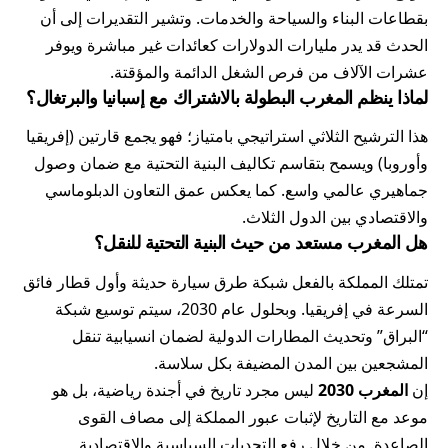
بقطاعات البناء والسياحة والخدمات. وتشير التقديرات إلى أن
الحدث قد يدر مليارات الدولارات كعائدات غير مباشرة ويوفر
عشرات الآلاف من فرص الشغل الدائمة والمؤقتة.
لماذا ينظم المغرب البطولة بالاشتراك مع إسبانيا والبرتغال؟
هذا الترشيح الثلاثي استراتيجي بامتياز؛ فهو يجمع قارتين (إفريقيا
وأوروبا) ويسمح بتقاسم تكاليف البنية التحتية مع ضمان وصول
جماهيري عالمي واسع. كما يعكس عمق التعاون الدبلوماسي
والاقتصادي بين الدول الثلاث.
هل المغرب مستعد من حيث البنية التحتية للنقل؟
تمتلك المملكة بالفعل شبكة طرق سيارة حديثة وأول قطار فائق
السرعة في إفريقيا. وبحلول عام 2030، سيتم توسيع شبكة
“البراق” وتحديث المطارات الدولية لضمان انسيابية تنقل
المشجعين بين المدن المضيفة بكل سلاسة.
إن
المغرب 2030
ليس مجرد تاريخ في أجندة رياضية، بل هو
موعد مع التاريخ لإثبات عبور المملكة إلى مصاف القوى
الصاعدة. من خلال رفع التحديات السياسية والاقتصادية