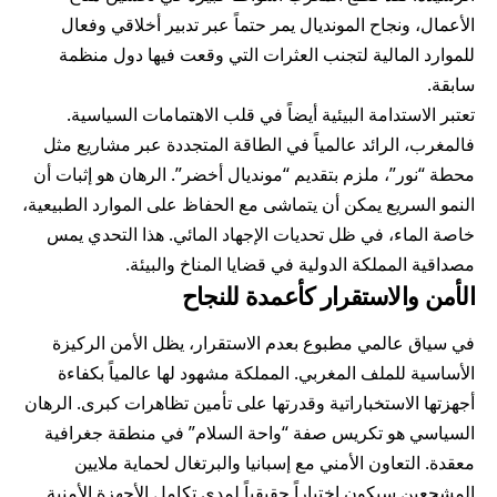
الأعمال، ونجاح المونديال يمر حتماً عبر تدبير أخلاقي وفعال
للموارد المالية لتجنب العثرات التي وقعت فيها دول منظمة
سابقة.
تعتبر الاستدامة البيئية أيضاً في قلب الاهتمامات السياسية.
فالمغرب، الرائد عالمياً في الطاقة المتجددة عبر مشاريع مثل
محطة “نور”، ملزم بتقديم “مونديال أخضر”. الرهان هو إثبات أن
النمو السريع يمكن أن يتماشى مع الحفاظ على الموارد الطبيعية،
خاصة الماء، في ظل تحديات الإجهاد المائي. هذا التحدي يمس
مصداقية المملكة الدولية في قضايا المناخ والبيئة.
الأمن والاستقرار كأعمدة للنجاح
في سياق عالمي مطبوع بعدم الاستقرار، يظل الأمن الركيزة
الأساسية للملف المغربي. المملكة مشهود لها عالمياً بكفاءة
أجهزتها الاستخباراتية وقدرتها على تأمين تظاهرات كبرى. الرهان
السياسي هو تكريس صفة “واحة السلام” في منطقة جغرافية
معقدة. التعاون الأمني مع إسبانيا والبرتغال لحماية ملايين
المشجعين سيكون اختباراً حقيقياً لمدى تكامل الأجهزة الأمنية