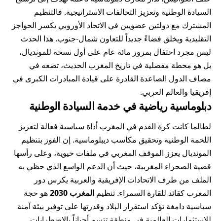
السيادة الوطنية وتعزيز التحالفات الاستراتيجية. فالتنظيم
المشترك مع دولتين عضويين في الاتحاد الأوروبي يكسر الحواجز
التقليدية ويخلق فضاءً جديداً للتعاون شمال-جنوب. هذا الحدث
ليس مجرد احتفال بمرور مائة عام على أول نسخة للمونديال،
بل هو محطة مفصلية في تاريخ المغرب الحديث، تضعه في
مصاف الدول الصاعدة القادرة على قيادة المبادرات الكبرى في
إفريقيا والعالم العربي.
دبلوماسية رياضية في خدمة السيادة الوطنية
لطالما كانت كرة القدم في
المغرب
أداة سياسية فعالة لتعزيز
اللحمة الوطنية وتحقيق مكاسب ديبلوماسية. إن الفوز بتنظيم
المونديال يعزز الموقف المغربي في ملفات حيوية، وعلى رأسها
قضية الصحراء المغربية، حيث أن الدعم الواسع الذي حظي به
الملف من طرف الاتحادات الإفريقية والعربية يكرس دور
المغرب كقائد للقارة السمراء. تنظيم
المغرب 2030
هو حجة
سياسية دامغة تؤكد استقرار البلاد وقدرتها على توفير بيئة آمنة
للاستثمارات العالمية في منطقة تتسم أحياناً بالاضطرابات.