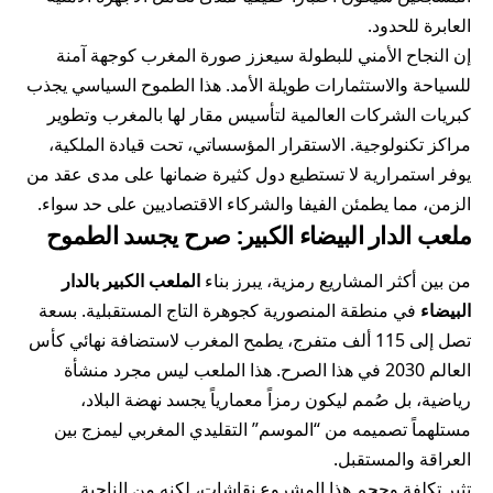
العابرة للحدود.
إن النجاح الأمني للبطولة سيعزز صورة المغرب كوجهة آمنة
للسياحة والاستثمارات طويلة الأمد. هذا الطموح السياسي يجذب
كبريات الشركات العالمية لتأسيس مقار لها بالمغرب وتطوير
مراكز تكنولوجية. الاستقرار المؤسساتي، تحت قيادة الملكية،
يوفر استمرارية لا تستطيع دول كثيرة ضمانها على مدى عقد من
الزمن، مما يطمئن الفيفا والشركاء الاقتصاديين على حد سواء.
ملعب الدار البيضاء الكبير: صرح يجسد الطموح
من بين أكثر المشاريع رمزية، يبرز بناء
الملعب الكبير بالدار
البيضاء
في منطقة المنصورية كجوهرة التاج المستقبلية. بسعة
تصل إلى 115 ألف متفرج، يطمح المغرب لاستضافة نهائي كأس
العالم 2030 في هذا الصرح. هذا الملعب ليس مجرد منشأة
رياضية، بل صُمم ليكون رمزاً معمارياً يجسد نهضة البلاد،
مستلهماً تصميمه من “الموسم” التقليدي المغربي ليمزج بين
العراقة والمستقبل.
تثير تكلفة وحجم هذا المشروع نقاشات، لكنه من الناحية