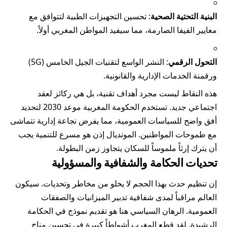
البنية التحتية الصحية
: تحسين التجهيزات الطبية لتتوافق مع
معايير الفيفا الصارمة، مما سيفيد المواطن المغربي أولاً.
التحول الرقمي
: النشر الواسع لتقنيات الجيل الخامس (5G)
ورقمنة الخدمات الإدارية والقانونية.
هذه النقاط ليست مجرد أهداف تقنية، بل هي ركائز لعقد
اجتماعي جديد. تستخدم الحكومة المغربية موعد 2030 لتحديد
أفق واضح للسياسات العمومية، مما يفرض نجاعة إدارية تتماشى
مع طموحات المواطنين. المونديال إذن هو مسرع للتنمية يجب
أن يترك إرثاً ملموساً للسكان يتجاوز زمن البطولة.
تحديات الحكامة والشفافية والمسؤولية
إن تنظيم حدث بهذا الحجم لا يخلو من مخاطر وتحديات. سيكون
العالم مراقباً لمدى شفافية تدبير الميزانيات والصفقات
العمومية. الرهان السياسي هنا هو تقديم نموذج في الحكامة
الرشيدة. لقد قطع المغرب أشواطاً كبيرة في تحسين مناخ