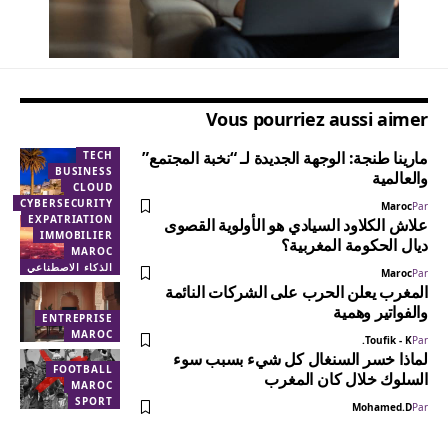
Vous pourriez aussi aimer
مارينا طنجة: الوجهة الجديدة لـ “نخبة المجتمع”
TECH
BUSINESS
والعالمية
TANGER
CLOUD
MAROC
CYBERSECURITY
Maroc
Par
EXPATRIATION
علاش الكلاود السيادي هو الأولوية القصوى
IMMOBILIER
ديال الحكومة المغربية؟
MAROC
الذكاء الاصطناعي
Maroc
Par
المغرب يعلن الحرب على الشركات النائمة
والفواتير وهمية
ENTREPRISE
MAROC
Toufik - K.
Par
لماذا خسر السنغال كل شيء بسبب سوء
FOOTBALL
السلوك خلال كان المغرب
MAROC
SPORT
Mohamed.D
Par