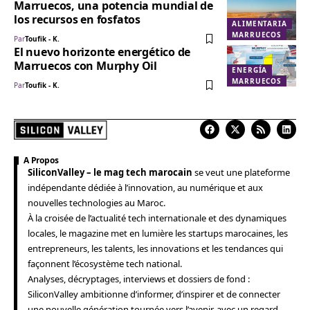
Marruecos, una potencia mundial de
los recursos en fosfatos
ALIMENTARIA
MARRUECOS
Par
Toufik - K.
El nuevo horizonte energético de
Marruecos con Murphy Oil
ENERGÍA
MARRUECOS
Par
Toufik - K.
A Propos
SiliconValley – le mag tech marocain
se veut une plateforme
indépendante dédiée à l’innovation, au numérique et aux
nouvelles technologies au Maroc.
À la croisée de l’actualité tech internationale et des dynamiques
locales, le magazine met en lumière les startups marocaines, les
entrepreneurs, les talents, les innovations et les tendances qui
façonnent l’écosystème tech national.
Analyses, décryptages, interviews et dossiers de fond :
SiliconValley ambitionne d’informer, d’inspirer et de connecter
une nouvelle génération tournée vers l’avenir, avec un regard