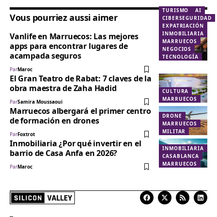
TURISMO
AI
Vous pourriez aussi aimer
CIBERSEGURIDAD
EXPATRIACIÓN
INMOBILIARIA
Vanlife en Marruecos: Las mejores
MARRUECOS
apps para encontrar lugares de
NEGOCIOS
acampada seguros
TECNOLOGÍA
Par
Maroc
El Gran Teatro de Rabat: 7 claves de la
obra maestra de Zaha Hadid
CULTURA
MARRUECOS
Par
Samira Moussaoui
Marruecos albergará el primer centro
DRONE
de formación en drones
MARRUECOS
MILITAR
Par
Foxtrot
Inmobiliaria ¿Por qué invertir en el
INMOBILIARIA
barrio de Casa Anfa en 2026?
CASABLANCA
MARRUECOS
Par
Maroc