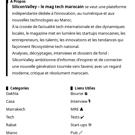
A Propos
SiliconValley – le mag tech marocain
se veut une plateforme
indépendante dédiée à l’innovation, au numérique et aux
nouvelles technologies au Maroc.
À la croisée de l’actualité tech internationale et des dynamiques
locales, le magazine met en lumière les startups marocaines, les
entrepreneurs, les talents, les innovations et les tendances qui
façonnent l’écosystème tech national.
Analyses, décryptages, interviews et dossiers de fond :
SiliconValley ambitionne d’informer, d’inspirer et de connecter
une nouvelle génération tournée vers l’avenir, avec un regard
moderne, critique et résolument marocain.
Categories
Liens Utiles
Dakhla
Bourse 💲
Casa
Interview 🎙️
Marrakech
MRE 👤
Tech
Tests ✔️
Rabat
Start-ups 🎯
Maroc
Pub 🔗