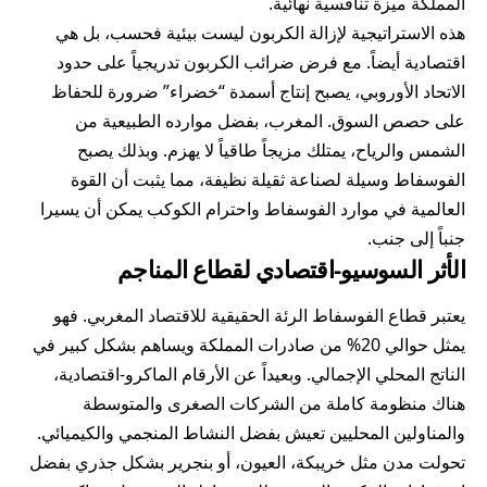
المملكة ميزة تنافسية نهائية.
هذه الاستراتيجية لإزالة الكربون ليست بيئية فحسب، بل هي
اقتصادية أيضاً. مع فرض ضرائب الكربون تدريجياً على حدود
الاتحاد الأوروبي، يصبح إنتاج أسمدة “خضراء” ضرورة للحفاظ
على حصص السوق. المغرب، بفضل موارده الطبيعية من
الشمس والرياح، يمتلك مزيجاً طاقياً لا يهزم. وبذلك يصبح
الفوسفاط وسيلة لصناعة ثقيلة نظيفة، مما يثبت أن القوة
العالمية في موارد الفوسفاط واحترام الكوكب يمكن أن يسيرا
جنباً إلى جنب.
الأثر السوسيو-اقتصادي لقطاع المناجم
يعتبر قطاع الفوسفاط الرئة الحقيقية للاقتصاد المغربي. فهو
يمثل حوالي 20% من صادرات المملكة ويساهم بشكل كبير في
الناتج المحلي الإجمالي. وبعيداً عن الأرقام الماكرو-اقتصادية،
هناك منظومة كاملة من الشركات الصغرى والمتوسطة
والمناولين المحليين تعيش بفضل النشاط المنجمي والكيميائي.
تحولت مدن مثل خريبكة، العيون، أو بنجرير بشكل جذري بفضل