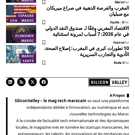
MAROC
Maroc
Par
المغرب والفرصة الذهبية في صراع ميريكان
مع صبليان
ESPAGNE
USA
MAROC
Toufik - K.
Par
الاقتصاد المغربي وفقًا لـ صندوق النقد الدولي
في عام 2026: 7 أسباب لمرونة استثنائية
ECONOMIE
MAROC
Foxtrot
Par
10 تطورات كبرى في المغرب: إصلاح الصحة،
الأدوية والتجارب السريرية
MAROC
SANTÉ
Reda S.
Par
A Propos
SiliconValley – le mag tech marocain
se veut une plateforme
indépendante dédiée à l’innovation, au numérique et aux
nouvelles technologies au Maroc.
À la croisée de l’actualité tech internationale et des dynamiques
locales, le magazine met en lumière les startups marocaines, les
entrepreneurs, les talents, les innovations et les tendances qui