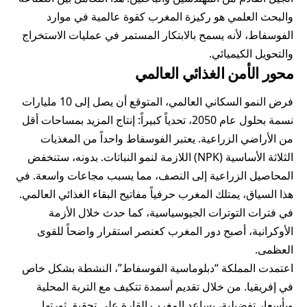
والبحث العلمي هو ركيزة المغرب كقوة عالمية في موارد
الفوسفاط، لأنه يسمح بالابتكار المستمر في عمليات الاستخراج
والتحويل الكيميائي.
محور الأمن الغذائي العالمي
فرض النمو السكاني العالمي، المتوقع أن يصل إلى 10 مليارات
نسمة بحلول عام 2050، تحدياً كبيراً: إنتاج المزيد بمساحات أقل
من الأراضي الزراعية. يعتبر الفوسفاط واحداً من المغذيات
الثلاثة الأساسية (NPK) اللازمة لنمو النباتات. بدونه، ستنخفض
المحاصيل الزراعية إلى النصف، مما يسبب مجاعات واسعة. في
هذا السياق، يمتلك المغرب حرفياً مفاتيح البقاء الغذائي العالمي.
في فترات التوترات الجيوسياسية، كما حدث خلال الأزمة
الأوكرانية، أصبح دور المغرب كعنصر استقرار واضحاً للقوى
العظمى.
اعتمدت المملكة “دبلوماسية الفوسفاط”، النشطة بشكل خاص
في إفريقيا. من خلال تقديم أسمدة تتكيف مع التربة المحلية
وبأسعار تفضيلية، يساعد المغرب القارة على تحقيق ثورتها