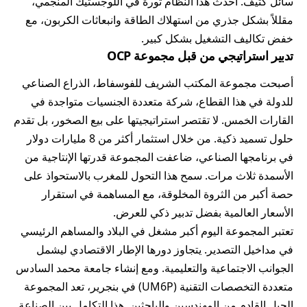
سائل كثيف. أحدث هذا النظام ثورة في اللوجستيك المنجمي،
مقللاً بشكل جذري من استهلاك الطاقة وانبعاثات الكربون، مع
خفض تكاليف التشغيل بشكل كبير.
تدبير استراتيجي من قبل مجموعة OCP
أصبحت مجموعة المكتب الشريف للفوسفاط، الذراع الصناعي
للدولة في هذا القطاع، شركة متعددة الجنسيات متواجدة في
القارات الخمس. لا تقتصر استراتيجيتها على بيع الصخور، بل تقدم
حلول تسميد ذكية. من خلال استثمار أكثر من 8 مليارات دولار
في برنامجها الصناعي، ضاعفت المجموعة قدرتها الإنتاجية من
الأسمدة ثلاث مرات. سمح هذا التحول للمغرب بالاستحواذ على
حصة أكبر من الثروة المخلوقة، مع المساهمة في استقرار
الأسعار العالمية بفضل تدبير ذكي للعرض.
تعتبر المجموعة اليوم أكبر مشغل في البلاد والمساهم الرئيسي
في مداخيل التصدير. يتجاوز دورها الإطار الاقتصادي ليشمل
الجوانب الاجتماعية والتعليمية. ومع إنشاء جامعة محمد السادس
متعددة التخصصات التقنية (UM6P) في بنجرير، تعد المجموعة
الجيل القادم من المهندسين والباحثين. هذا التكامل بين الصناعة