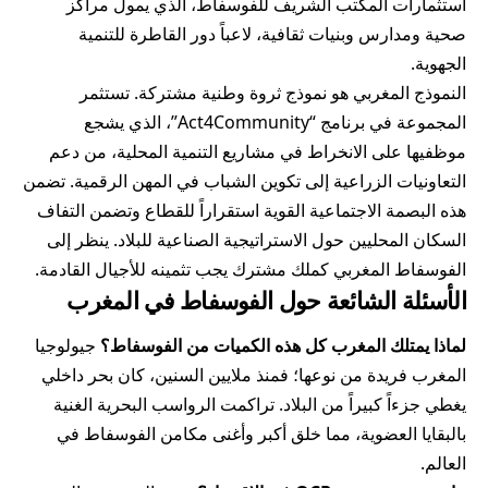
استثمارات المكتب الشريف للفوسفاط، الذي يمول مراكز
صحية ومدارس وبنيات ثقافية، لاعباً دور القاطرة للتنمية
الجهوية.
النموذج المغربي هو نموذج ثروة وطنية مشتركة. تستثمر
المجموعة في برنامج “Act4Community”، الذي يشجع
موظفيها على الانخراط في مشاريع التنمية المحلية، من دعم
التعاونيات الزراعية إلى تكوين الشباب في المهن الرقمية. تضمن
هذه البصمة الاجتماعية القوية استقراراً للقطاع وتضمن التفاف
السكان المحليين حول الاستراتيجية الصناعية للبلاد. ينظر إلى
الفوسفاط المغربي كملك مشترك يجب تثمينه للأجيال القادمة.
الأسئلة الشائعة حول الفوسفاط في المغرب
لماذا يمتلك المغرب كل هذه الكميات من الفوسفاط؟
جيولوجيا
المغرب فريدة من نوعها؛ فمنذ ملايين السنين، كان بحر داخلي
يغطي جزءاً كبيراً من البلاد. تراكمت الرواسب البحرية الغنية
بالبقايا العضوية، مما خلق أكبر وأغنى مكامن الفوسفاط في
العالم.