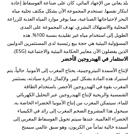
بلد يعاني من الإجهاد المائي، كان على صناعة الفوسفاط إعادة
ابتكار نفسها. تستخدم المجموعة الآن بشكل مكثف تحلية مياه
البحر لاحتياجاتها الصناعية، مما يوفر موارد المياه العذبة للزراعة
المحلية والاستهلاك البشري. تهدف المجموعة على المدى
الطويل إلى استخدام مياه غير تقليدية بنسبة 100%. هذه
المسؤولية البيئية هي حجة بيع رئيسية لدى المستثمرين الدوليين
الذين يفضلون الآن معايير الحكامة البيئية والاجتماعية (ESG).
الاستثمار في الهيدروجين الأخضر
لإنتاج الأسمدة النيتروجينية، يحتاج المغرب إلى الأمونيا. حالياً، يتم
استيراد هذه المادة بشكل كبير. ولإكمال دائرة سيادته، يستثمر
المغرب بقوة في الهيدروجين الأخضر. باستخدام الطاقة
الشمسية والريحية لإنتاج الهيدروجين عبر التحليل الكهربائي
للماء، سيتمكن المغرب من إنتاج الأمونيا الخضراء الخاصة به.
سيحول هذا المشروع الضخم المغرب إلى رائد في الكيمياء
الخضراء العالمية. عندها سيتم تحويل الفوسفاط المغربي إلى
أسمدة خالية تماماً من الكربون، وهو سبق عالمي سيمنح