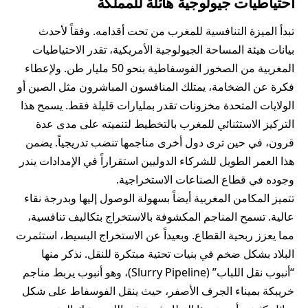
احتياطيات جيولوجية هائلة للمملكة
تبدأ الميزة التنافسية للمغرب من تحت أقدامه. وفقاً لأحدث
بيانات هيئة المساحة الجيولوجية الأمريكية، تقدر الاحتياطيات
المغربية من الصخور
الفوسفاطية
بنحو 50 مليار طن. ولإعطاء
فكرة عن الضخامة، يمتلك المنافسون المباشرون مثل الصين أو
الولايات المتحدة مخزونات تقدر بمليارات قليلة فقط. يسمح هذا
التركيز الاستثنائي للمغرب بالتخطيط لتنميته على مدى عدة
قرون، في حين ترى دول أخرى مناجمها تنضب تدريجياً. يضمن
هذا العمر الطويل للشركاء الدوليين استقراراً في الإمدادات يندر
وجوده في قطاع الصناعات الاستخراجية.
تتميز المكامن المغربية أيضاً بسهولة الوصول إليها وبدرجة نقاء
عالية. تسمح المناجم المكشوفة بالاستخراج بتكاليف تنافسية،
مما يعزز ربحية القطاع. وبعيداً عن الاستخراج البسيط، استثمرت
البلاد بشكل ضخم في بنيات تحتية مبتكرة للنقل. نذكر منها
“أنبوب نقل اللباب” (Slurry Pipeline)، وهو أنبوب يربط مناجم
خريبكة بميناء الجرف الأصفر، حيث ينقل الفوسفاط على شكل