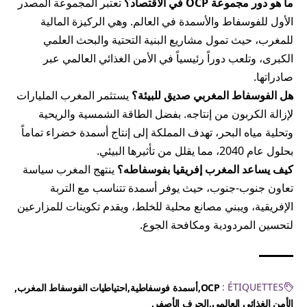
ما هو دور مجموعة OCP في الاقتصاد؟
تعتبر المجموعة المصدر
الأول للفوسفاط والأسمدة في العالم. وهي الركيزة المالية
للمغرب، حيث تمول مشاريع البنية التحتية والبحث العلمي
الكبرى، وتلعب دوراً رئيسياً في الأمن الغذائي العالمي عبر
صادراتها.
هل الفوسفاط المغربي صديق للبيئة؟
يستثمر المغرب المليارات
لإزالة الكربون من إنتاجه. بفضل الطاقة الشمسية والريحية
وتحلية مياه البحر، تهدف المملكة إلى إنتاج أسمدة خضراء تماماً
بحلول عام 2040، مما يقلل من تأثيرها البيئي.
كيف يساعد المغرب إفريقيا بفوسفاطه؟
ينتهج المغرب سياسة
تعاون جنوب-جنوب، حيث يوفر أسمدة تتناسب مع التربة
الإفريقية، ويبني مصانع محلية للخلط، ويقدم تكوينات للمزارعين
لتحسين المردودية ومكافحة الجوع.
ÉTIQUETTES :
OCP
أسمدة فوسفاطية
احتياطيات الفوسفاط المغرب
الأمن الغذائي العالمي
الجرف الأصفر