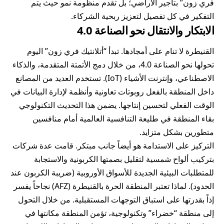
فري زون” بتأجير الأراضي؛ بل تقدم منظومة نمو حيث يتم
التفكير في كل تفصيل لتعزيز ربحية الشركاء.
الابتكار والانتقال نحو الصناعة 4.0
القنيطرة لا تنام على أمجادها. تبدأ “أتلانتيك فري زون” اليوم
تحولها نحو الصناعة 4.0، من خلال دمج الأتمتة المتقدمة، والذكاء
الاصطناعي، وإنترنت الأشياء (IoT). تستخدم العديد من المصانع
داخل المنطقة بالفعل روبوتات تعاونية وأنظمة لإدارة البيانات في
الوقت الفعلي لتحسين إنتاجها. يضمن هذا التحديث التكنولوجي
بقاء المنطقة في طليعة التنافسية العالمية أمام منافسين
متطورين بشكل متزايد.
التركيز على الاستدامة هو أيضاً جانب مبتكر. قامت عدة شركات
بتركيب ألواح شمسية لتقليل بصمتها الكربونية والاستجابة
للمتطلبات البيئية الجديدة للأسواق الأوروبية (ضريبة الكربون عند
الحدود). لماذا تعتبر المنطقة الحرة بالقنيطرة (AFZ) نجاحاً يفسر
إذاً بقدرتها على استباق التوجهات المستقبلية. من خلال التحول
إلى منطقة “خضراء” وتكنولوجية، تؤمن المنطقة مكانتها في