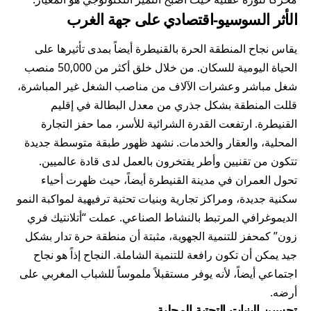
الأثر السوسيو-اقتصادي على جهة الغرب
يقاس نجاح المنطقة الحرة بالقنيطرة أيضاً بمدى تأثيرها على
الحياة اليومية للسكان. من خلال خلق أكثر من 50,000 منصب
شغل مباشر وعشرات الآلاف من مناصب الشغل غير المباشرة،
قللت المنطقة بشكل جذري من معدل البطالة في إقليم
القنيطرة. ارتفعت القدرة الشرائية للأسر، مما حفز التجارة
المحلية، والعقار والخدمات. نشهد ظهور طبقة متوسطة جديدة
تتكون من تقنيين وأطر يفتخرون بالعمل لدى قادة عالميين.
تحول العمران في مدينة القنيطرة أيضاً، حيث ظهرت أحياء
سكنية جديدة، ومراكز تجارية وبنيات تحتية ترفيهية لمواكبة النمو
الديموغرافي المرتبط بالنشاط الصناعي. عملت “أتلانتيك فري
زون” كمحفز للتنمية الجهوية، مثبتة أن منطقة حرة تدار بشكل
جيد يمكن أن تكون رافعة للتنمية الشاملة. النجاح إذاً هو نجاح
اجتماعي أيضاً، لأنه يوفر مستقبلاً ملموساً للشباب المغربي على
أرضه.
تحسين البنيات التحتية المحلية