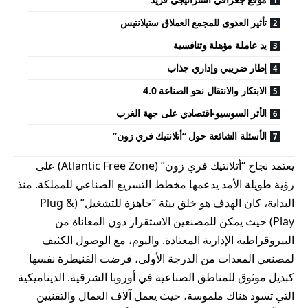
تأثير العدوى للمجمع العملاق ستيلانتيس
يد عاملة مؤهلة وتنافسية
إطار ضريبي وإداري جذاب
الابتكار والانتقال نحو الصناعة 4.0
الأثر السوسيو-اقتصادي على جهة الغرب
الأسئلة الشائعة حول “أتلانتيك فري زون”
يعتمد نجاح “أتلانتيك فري زون” (Atlantic Free Zone) على
رؤية طويلة الأمد يدعمها مخطط التسريع الصناعي للمملكة. منذ
البداية، كان الهدف هو خلق بيئة “جاهزة للتشغيل” (Plug &
Play) حيث يمكن للمصنعين الاستقرار دون المعاناة من
البيروقراطية الإدارية المعتادة. واليوم، مع الوصول الكثيف
لمصنعي المعدات من الدرجة الأولى، فرضت القنيطرة نفسها
كبديل موثوق للمناطق الصناعية في أوروبا الشرقية. الديناميكية
التي تسود هناك ملموسة، حيث يعمل آلاف العمال والتقنيين