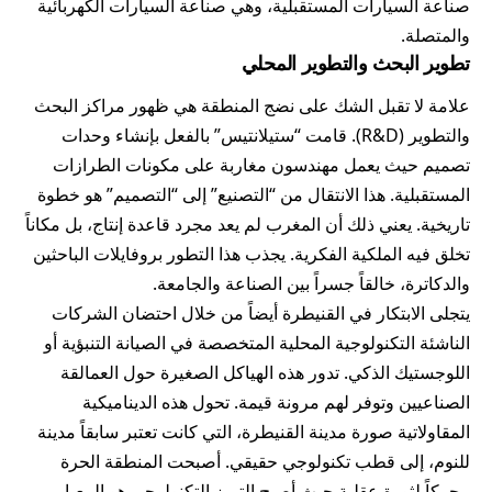
صناعة السيارات المستقبلية، وهي صناعة السيارات الكهربائية
والمتصلة.
تطوير البحث والتطوير المحلي
علامة لا تقبل الشك على نضج المنطقة هي ظهور مراكز البحث
والتطوير (R&D). قامت “ستيلانتيس” بالفعل بإنشاء وحدات
تصميم حيث يعمل مهندسون مغاربة على مكونات الطرازات
المستقبلية. هذا الانتقال من “التصنيع” إلى “التصميم” هو خطوة
تاريخية. يعني ذلك أن المغرب لم يعد مجرد قاعدة إنتاج، بل مكاناً
تخلق فيه الملكية الفكرية. يجذب هذا التطور بروفايلات الباحثين
والدكاترة، خالقاً جسراً بين الصناعة والجامعة.
يتجلى الابتكار في القنيطرة أيضاً من خلال احتضان الشركات
الناشئة التكنولوجية المحلية المتخصصة في الصيانة التنبؤية أو
اللوجستيك الذكي. تدور هذه الهياكل الصغيرة حول العمالقة
الصناعيين وتوفر لهم مرونة قيمة. تحول هذه الديناميكية
المقاولاتية صورة مدينة القنيطرة، التي كانت تعتبر سابقاً مدينة
للنوم، إلى قطب تكنولوجي حقيقي. أصبحت المنطقة الحرة
محركاً لثورة عقلية حيث أصبح التميز التكنولوجي هو المعيار.