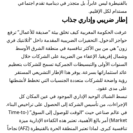
بالقنيطرة ليس عابراً، بل متجذر في دينامية تقدم اجتماعي
مستدام لكل الإقليم.
إطار ضريبي وإداري جذاب
عرفت الحكومة المغربية كيف تخلق بيئة “صديقة للأعمال” ترفع
حواجز الدخول. التحفيزات الضريبية المقدمة داخل “أتلانتيك فري
زون” هي من بين الأكثر تنافسية في منطقة الشرق الأوسط
وشمال إفريقيا. الإعفاء من الضريبة على الشركات خلال
السنوات الأولى والتبسيطات الجمركية تسمح للشركات بتعظيم
عائد استثماراتها بسرعة. يوفر هذا الإطار التشريعي المستقر
رؤية واضحة للشركات متعددة الجنسيات التي تخطط لأنشطتها
على مدى عقود.
تبسط الشباك الوحيد الإداري الموجود في عين المكان كل
الإجراءات، من تأسيس الشركة إلى الحصول على تراخيص البناء.
في عالم صناعي حيث “الوقت للوصول إلى السوق” (Time-to-
Market) أمر بالغ الأهمية، تعتبر هذه الكفاءة الإدارية ميزة
تنافسية كبرى. لماذا تعتبر المنطقة الحرة با
لقنيطرة
(AFZ) نجاحاً