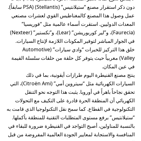
دون ذكر استقرار مصنع “ستيلانتيس” (Stellantis) (PSA سابقاً).
عمل وصول هذا المصنع كالمغناطيس القوي لعشرات مصنعي
المعدات الدوليين. استقرت أسماء عالمية مثل “فوريسيا”
(Faurecia)، و”لير كوربوريشن” (Lear)، و”نكستير” (Nexteer)
في الجوار المباشر لتوفير المكونات اللازمة لإنتاج السيارات.
خلق هذا التركيز للخبرات “وادي سيارات” (Automotive
Valley) مغربياً حيث يتوفر كل حلقة من حلقات سلسلة القيمة
في عين المكان.
ينتج مصنع القنيطرة اليوم طرازات أيقونية، بما في ذلك
السيارات الكهربائية مثل “سيتروين أمي” (Citroën Ami)، التي
تحقق نجاحاً باهراً في أوروبا. يثبت هذا التوجه نحو التنقل
الكهربائي أن المنطقة الحرة قادرة على التكيف مع التحولات
التكنولوجية في القطاع. كما سمح نقل التكنولوجيا الذي قامت به
“ستيلانتيس” برفع مستوى المتطلبات التقنية للمنطقة بأكملها.
بالنسبة للمناولين، أصبح التواجد في القنيطرة ضرورة للبقاء في
المنافسة والاستجابة لمعايير الجودة العالمية المفروضة من قبل