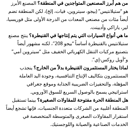
من هم أبرز المصنعين المتواجدين في المنطقة؟
المصنع الأبرز
هو “ستيلانتيس” (بيجو، سيتروين، فيات، إلخ)، لكن المنطقة تضم
أيضاً مئات من مصنعي المعدات من الدرجة الأولى مثل فوريسيا،
لير، يازاكي وأديينت.
ما هي أنواع السيارات التي يتم إنتاجها في القنيطرة؟
ينتج مصنع
ستيلانتيس بالقنيطرة أساساً “بيجو 208″، لكنه مشهور أيضاً
بتصنيع مركبات التنقل الكهربائي الخفيف مثل “سيتروين أمي”
و”أوبل روكس-إي”.
لماذا يختار المستثمرون القنيطرة بدلاً من الخارج؟
ينجذب
المستثمرون بتكاليف الإنتاج التنافسية، وجودة اليد العاملة
المؤهلة، والتحفيزات الضريبية الجذابة وموقع جغرافي
استراتيجي يسمح بالوصول السريع للسوق الأوروبي.
هل المنطقة الحرة مفتوحة للمقاولات الصغيرة؟
بينما تستقبل
المنطقة أغلبية من الشركات متعددة الجنسيات، فإنها تشجع أيضاً
استقرار المقاولات الصغرى والمتوسطة المتخصصة في
الخدمات الصناعية والصيانة واللوجستيك.