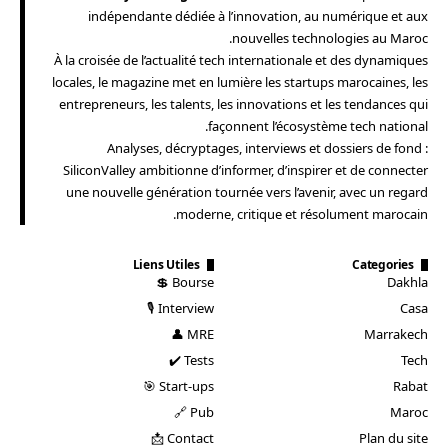
indépendante dédiée à l’innovation, au numérique et aux
nouvelles technologies au Maroc.
À la croisée de l’actualité tech internationale et des dynamiques
locales, le magazine met en lumière les startups marocaines, les
entrepreneurs, les talents, les innovations et les tendances qui
façonnent l’écosystème tech national.
Analyses, décryptages, interviews et dossiers de fond :
SiliconValley ambitionne d’informer, d’inspirer et de connecter
une nouvelle génération tournée vers l’avenir, avec un regard
moderne, critique et résolument marocain.
Liens Utiles
Categories
Bourse 💲
Dakhla
Interview 🎙️
Casa
MRE 👤
Marrakech
Tests ✔️
Tech
Start-ups 🎯
Rabat
Pub 🔗
Maroc
Contact 📩
Plan du site