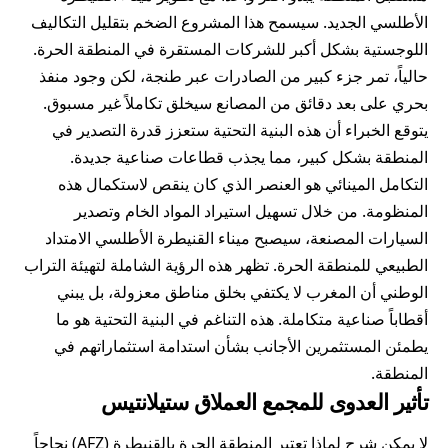
الأطلسي الجديد. سيسمح هذا المشروع الضخم بتقليل التكاليف
اللوجستية بشكل أكبر للشركات المستقرة في المنطقة الحرة.
حالياً، تمر جزء كبير من الصادرات عبر طنجة، لكن وجود منفذ
بحري على بعد دقائق من المصانع سيخلق تكاملاً غير مسبوق.
يتوقع الخبراء أن هذه البنية التحتية ستعزز قدرة التصدير في
المنطقة بشكل كبير، مما يجذب قطاعات صناعية جديدة.
التكامل المينائي هو العنصر الذي كان ينقص لاستكمال هذه
المنظومة. من خلال تسهيل استيراد المواد الخام وتصدير
السيارات المصنعة، سيصبح ميناء القنيطرة الأطلسي الامتداد
الطبيعي للمنطقة الحرة. تظهر هذه الرؤية الشاملة لتهيئة التراب
الوطني أن المغرب لا يكتفي بخلق مناطق معزولة، بل يبني
أقطاباً صناعية متكاملة. هذه التناغم في البنية التحتية هو ما
يطمئن المستثمرين الأجانب بشأن استدامة استثماراتهم في
المنطقة.
تأثير العدوى للمجمع العملاق ستيلانتيس
لا يمكن شرح لماذا تعتبر المنطقة الحرة بالقنيطرة (AFZ) نجاحاً