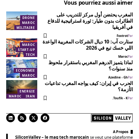
Vous pourriez aussi aimer
المغرب يحتضن أول مركز للتدريب على
DRONE
الطائرات بدون طيار: ثورة استراتيجية للدفاع
MAROC
في أفريقيا
MILITAIRE
Foxtrot
Par
ستارت آب: 10 ديال الشركات المغربية الواعدة
MAROC
اللي خسك تبع في 2026
START-UP
TECH
Maroc
Par
لماذا يتميز الدرهم المغربي باستقرار ملحوظ
منذ سنوات؟
ECONOMIE
MAROC
Azedine - Gh
Par
الحرب في إيران: كيف يواجه المغرب تداعيات
الأزمة؟
ENERGIE
MAROC
IRAN
Toufik - K.
Par
A Propos
SiliconValley – le mag tech marocain
se veut une plateforme