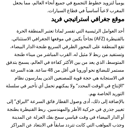
يومياً لتزويد خطوط التجميع في جميع أنحاء العالم، مما يجعل
المغرب لاعباً أساسياً في قطاع السيارات.
موقع جغرافي استراتيجي فريد
أحد العوامل الرئيسية التي تفسر لماذا تعتبر المنطقة الحرة
بالقنيطرة (AFZ) نجاحاً يكمن في موقعها الجغرافي الاستثنائي.
تقع المنطقة على المحور الطرقي السريع طنجة-الدار البيضاء،
وتستفيد من ربط لا مثيل له. القرب المباشر من ميناء طنجة
المتوسط، الذي يعد من بين الأكثر كفاءة في العالم، يسمح بتدفق
مستمر للبضائع نحو أوروبا في أقل من 48 ساعة. هذه السرعة
في الاستجابة هي حجة قوية للمصنعين الذين يمارسون نظام
“الإنتاج في الوقت المحدد” ولا يمكنهم تحمل أي تأخير في سلسلة
التوريد الخاصة بهم.
بالإضافة إلى ذلك، أدى وصول القطار فائق السرعة “البراق” إلى
تغيير جذري في حركية الأطر والمهندسين. ربط القنيطرة بطنجة
أو الدار البيضاء في وقت قياسي سمح بفك العزلة عن المدينة
وجذب المواهب التي كانت تتردد سابقاً في الابتعاد عن المراكز