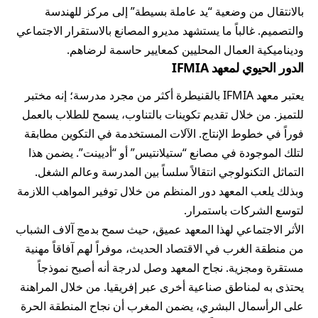
بالانتقال من وضعية “يد عاملة بسيطة” إلى مركز للهندسة
والتصميم. غالباً ما يستشهد مديرو المصانع بالاستقرار الاجتماعي
وديناميكية العمال المحليين كمعايير حاسمة لرضاهم.
الدور الحيوي لمعهد IFMIA
يعتبر معهد IFMIA بالقنيطرة أكثر من مجرد مدرسة؛ إنه مختبر
للتميز. من خلال تقديم تكوينات بالتناوب، يسمح للطلاب بالعمل
فوراً في خطوط الإنتاج. الآلات المستخدمة في التكوين مطابقة
لتلك الموجودة في مصانع “ستيلانتيس” أو “أديينت”. يضمن هذا
التماثل التكنولوجي انتقالاً سلساً بين المدرسة وعالم الشغل.
وبذلك يلعب المعهد دور المنظم من خلال توفير المواهب اللازمة
لتوسع الشركات باستمرار.
الأثر الاجتماعي لهذا المعهد عميق، حيث سمح بدمج آلاف الشباب
من منطقة الغرب في الاقتصاد الحديث، موفراً لهم آفاقاً مهنية
مستقرة ومجزية. نجاح المعهد وصل لدرجة أنه أصبح نموذجاً
يحتذى به لمناطق صناعية أخرى عبر إفريقيا. من خلال المراهنة
على الرأسمال البشري، يضمن المغرب أن نجاح المنطقة الحرة